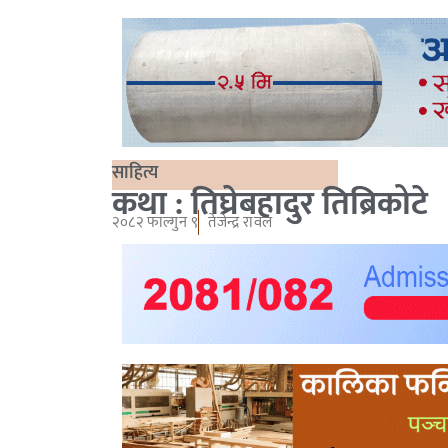
साहित्य
कथा : तिघ्रेबहादुर तिब्रिकोटे
२०८२ फाल्गुन ९
तेजेन्द्र रावल