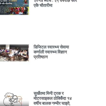
२०५४ ब्याच : २९ वर्षपछि फेरि
एकै चौतारीमा
डिजिटल स्वास्थ्य सेवामा
कर्णाली स्वास्थ्य विज्ञान
प्रतिष्ठान
सुर्खेतमा मिनी ट्रक र
मोटरसाइकल ठोक्किँदा १४
वर्षीय बालक गम्भीर घाइते,