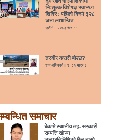
तुर्माखाँद गाउँपालिकामा
नि:शुल्क विशेषज्ञ स्वास्थ्य
शिविर : पहिलो दिनमै ३२८
जना लाभान्वित
कुटीरो
२०८३ जेष्ठ १५
तस्वीर कसरी बोल्छ?
राज अधिकारी
२०८१ भाद्र ३
म्बन्धित समाचार
बेकामे स्थानीय तहः सरकारी
सम्पत्ति खोज्न
जनप्रतिनिधिको छैन चासो,