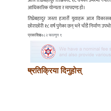
आज तिघ्रेबहादुर तिब्रिकोटे १८ वर्षको उमेरमा नेप
आधिकारिक योग्यता र मापदण्ड हो।
तिघ्रेबहादुर जस्ता हजारौं युवाहरू आज विकास
छोराछोरी १८ वर्ष पुगेका छन् भने चाँडै निर्माण उप
प्रकाशित :
२०८२ फाल्गुन ९
प्रतिक्रिया दिनुहोस्