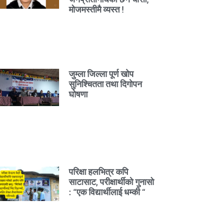
मोजमस्तीमै व्यस्त !
जुम्ला जिल्ला पूर्ण खोप
सुनिश्चितता तथा दिगोपन
घोषणा
परिक्षा हलभित्र कपि
साटासाट, परीक्षार्थीको गुनासो
: “एक विद्यार्थीलाई धम्की “