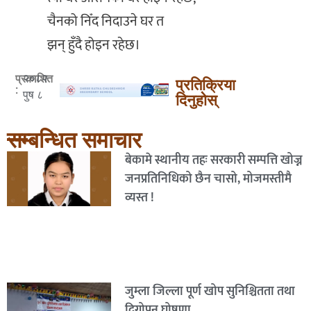
‎चैनको निँद निदाउने घर त
‎झन् हुँदै होइन रहेछ।
२०८२
प्रकाशित
प्रतिक्रिया
:
पुष ८
दिनुहोस्
सम्बन्धित समाचार
बेकामे स्थानीय तहः सरकारी सम्पत्ति खोज्न
जनप्रतिनिधिको छैन चासो, मोजमस्तीमै
व्यस्त !
जुम्ला जिल्ला पूर्ण खोप सुनिश्चितता तथा
दिगोपन घोषणा