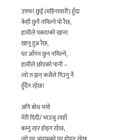
‎उफ्फ! छुई (महिनावारी) हुँदा
‎केही छुनै नमिल्ने पो रैछ,
‎हामीले पकाएको खाना
‎खानु हुन्न रैछ,
‎घर आँगन छुन नमिल्ने,
‎हामीले छोएको पानी –
‎त्यो त झन् कसैले पिउनु नै
‎हुँदैन रहेछ!
‎अनि बोध भयो
‎मेरी दिदी/ भाउजु त्यहाँ
‎बस्नु रहर होइन रहेछ,
‎त्यो घर आरामको घर होइन रहेछ,