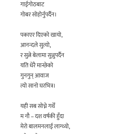
‎गाईगोठबाट
‎गोबर सोहोर्नुपर्दैन।
‎पकाएर दिएको खायो,
‎आनन्दले सुत्यो,
‎र सुत्ने बेलामा सुन्नुपर्दैन
‎यति धेरै मान्छेको
‎गुनगुन् आवाज
‎त्यो सानो घरभित्र।
‎यही सब सोच्ने गर्थेँ
‎म नौ – दश वर्षकी हुँदा
‎मेरो बालमनलाई लाग्थ्यो,