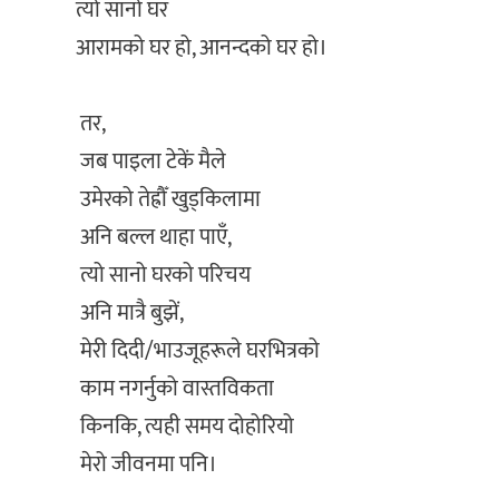
‎त्यो सानो घर
‎आरामको घर हो, आनन्दको घर हो।
‎ तर,
‎ जब पाइला टेकें मैले
‎ उमेरको तेह्रौँ खुड्किलामा
‎ अनि बल्ल थाहा पाएँ,
‎ त्यो सानो घरको परिचय
‎ अनि मात्रै बुझें,
‎ मेरी दिदी/भाउजूहरूले घरभित्रको
‎ काम नगर्नुको वास्तविकता
‎ किनकि, त्यही समय दोहोरियो
‎ मेरो जीवनमा पनि।