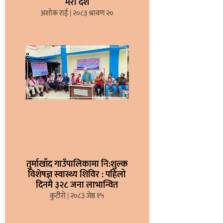
मेरो देश
अशोक राई
२०८३ श्रावण २०
तुर्माखाँद गाउँपालिकामा नि:शुल्क
विशेषज्ञ स्वास्थ्य शिविर : पहिलो
दिनमै ३२८ जना लाभान्वित
कुटीरो
२०८३ जेष्ठ १५