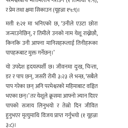
परमेश्वरबीच मेलमिलाप गराउन (१ तिमोथी २:५),
र प्रेम तथा क्षमा सिकाउन (यूहन्ना १५:९)।
मत्ती १:२१ मा भनिएको छ, ‘उनीले एउटा छोरा
जन्माउनेछिन्, र तिमीले उनको नाम येशू राख्नेछौ,
किनकि उनी आफ्ना मानिसहरूलाई तिनीहरूका
पापहरूबाट मुक्त गर्नेछन्।’
यो उपदेश हृदयस्पर्शी छ। जीवनमा दुःख, चिन्ता,
डर र पाप छन्, जसरी रोमी ३:२३ ले भन्छ, ‘सबैले
पाप गरेका छन् अनि परमेश्वरको महिमाबाट वञ्चित
भएका छन्।’ तर येशूले क्रूसमा आफ्नो ज्यान दिएर
पापको सजाय लिनुभयो र तेस्रो दिन जीवित
हुनुभएर मृत्युमाथि विजय प्राप्त गर्नुभयो (१ यूहन्ना
३:८)।