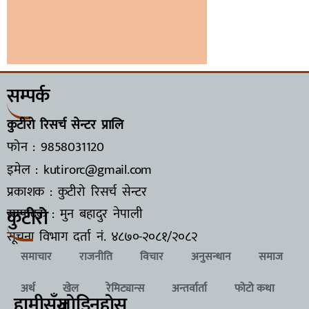
सम्पर्क
कुटीरो रिसर्च सेन्टर प्रालि
फोन : 9858031120
इमेल : kutirorc@gmail.com
प्रकाशक : कुटीरो रिसर्च सेन्टर
कुटीरो
सम्पादक : मुन बहादुर नेपाली
सूचना विभाग दर्ता नं.
४८७०-२०८१/२०८२
समाचार
राजनीति
विचार
अनुसन्धान
समाज
अर्थ
खेल
रेमिट्यान्स
अन्तर्वार्ता
फोटो कथा
हामीसँग
जाेडिनुहाेस्