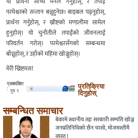
यो प्रार्थना साँच्चै मनले गर्नुहोस्, र तपाईं
परमेश्वरको सन्तान बन्नुहुनेछ। बाइबल पढ्नुहोस्,
प्रार्थना गर्नुहोस्, र ख्रीष्टको मण्डलीमा सामेल
हुनुहोस्। यो चुनौतीले तपाईंको जीवनलाई
परिवर्तन गरोस्। परमेश्वरसँगको सम्बन्धमा
बाँच्नुहोस्, र उहाँको महिमा खोज्नुहोस्।
मेरी ख्रिष्टमस!
२०८२
प्रकाशित
प्रतिक्रिया
:
पुष ९
दिनुहोस्
सम्बन्धित समाचार
बेकामे स्थानीय तहः सरकारी सम्पत्ति खोज्न
जनप्रतिनिधिको छैन चासो, मोजमस्तीमै
व्यस्त !