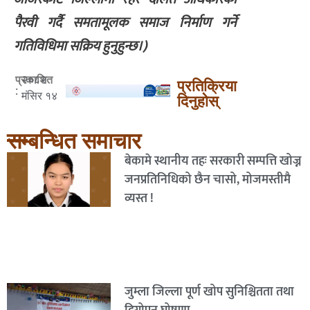
पैरवी गर्दै समतामूलक समाज निर्माण गर्ने
गतिविधिमा सक्रिय हुनुहुन्छ।)
२०८२
प्रकाशित
प्रतिक्रिया
:
मंसिर १४
दिनुहोस्
सम्बन्धित समाचार
बेकामे स्थानीय तहः सरकारी सम्पत्ति खोज्न
जनप्रतिनिधिको छैन चासो, मोजमस्तीमै
व्यस्त !
जुम्ला जिल्ला पूर्ण खोप सुनिश्चितता तथा