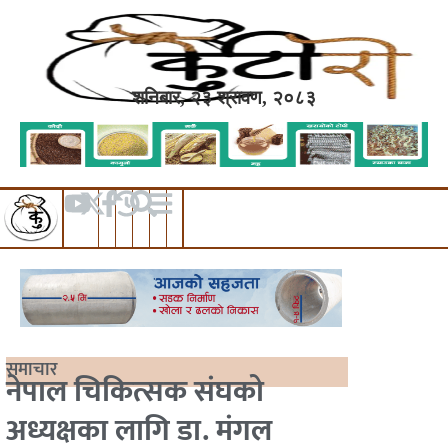
शनिबार, २३ श्रावण, २०८३
समाचार
नेपाल चिकित्सक संघको
अध्यक्षका लागि डा. मंगल