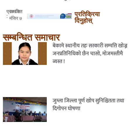
२०८२
प्रकाशित
प्रतिक्रिया
:
मंसिर ७
दिनुहोस्
सम्बन्धित समाचार
बेकामे स्थानीय तहः सरकारी सम्पत्ति खोज्न
जनप्रतिनिधिको छैन चासो, मोजमस्तीमै
व्यस्त !
जुम्ला जिल्ला पूर्ण खोप सुनिश्चितता तथा
दिगोपन घोषणा