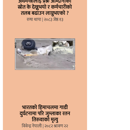
अर्थमन्त्रीलाई प्रश्नः आम्दानीको
स्रोत के देख्नुभयो र कर्मचारीको
तलब बढाउन लाग्नुभएको ?
रुषा थापा
२०८३ जेष्ठ १३
भारतको हिमाचलमा गाडी
दुर्घटनामा परि जुम्लाका रतन
तिरुवाको मृत्यु
विवेन्द्र नेपाली
२०८२ श्रावण २२