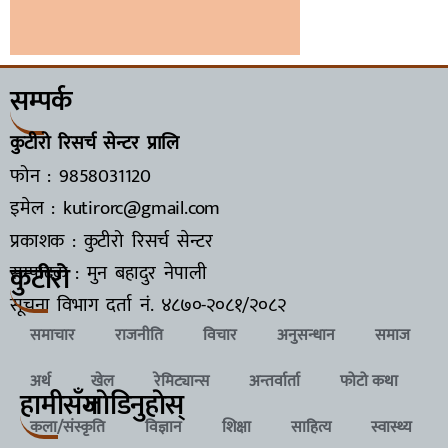
सम्पर्क
कुटीरो रिसर्च सेन्टर प्रालि
फोन : 9858031120
इमेल : kutirorc@gmail.com
प्रकाशक : कुटीरो रिसर्च सेन्टर
कुटीरो
सम्पादक : मुन बहादुर नेपाली
सूचना विभाग दर्ता नं.
४८७०-२०८१/२०८२
समाचार
राजनीति
विचार
अनुसन्धान
समाज
अर्थ
खेल
रेमिट्यान्स
अन्तर्वार्ता
फोटो कथा
हामीसँग
जाेडिनुहाेस्
कला/संस्कृति
विज्ञान
शिक्षा
साहित्य
स्वास्थ्य