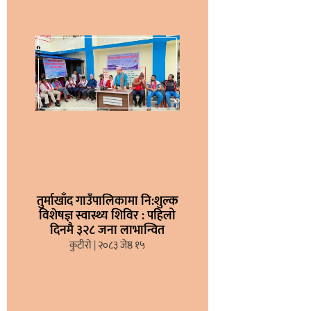
तुर्माखाँद गाउँपालिकामा नि:शुल्क
विशेषज्ञ स्वास्थ्य शिविर : पहिलो
दिनमै ३२८ जना लाभान्वित
कुटीरो
२०८३ जेष्ठ १५