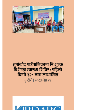
तुर्माखाँद गाउँपालिकामा नि:शुल्क
विशेषज्ञ स्वास्थ्य शिविर : पहिलो
दिनमै ३२८ जना लाभान्वित
कुटीरो
२०८३ जेष्ठ १५