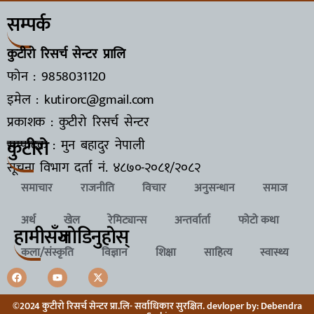
सम्पर्क
कुटीरो रिसर्च सेन्टर प्रालि
फोन : 9858031120
इमेल : kutirorc@gmail.com
प्रकाशक : कुटीरो रिसर्च सेन्टर
कुटीरो
सम्पादक : मुन बहादुर नेपाली
सूचना विभाग दर्ता नं.
४८७०-२०८१/२०८२
समाचार
राजनीति
विचार
अनुसन्धान
समाज
अर्थ
खेल
रेमिट्यान्स
अन्तर्वार्ता
फोटो कथा
हामीसँग
जाेडिनुहाेस्
कला/संस्कृति
विज्ञान
शिक्षा
साहित्य
स्वास्थ्य
©2024 कुटीरो रिसर्च सेन्टर प्रा.लि- सर्वाधिकार सुरक्षित. devloper by: Debendra