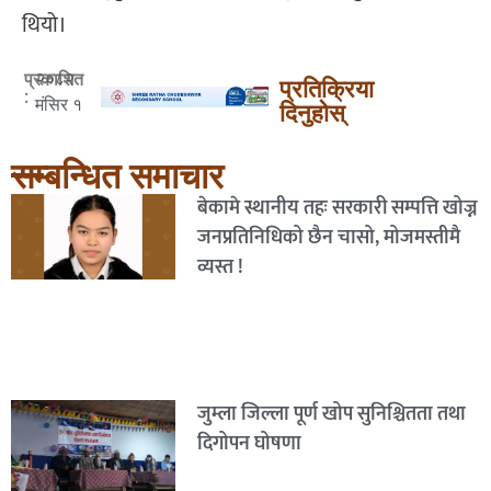
थियो।
२०८२
प्रकाशित
प्रतिक्रिया
:
मंसिर १
दिनुहोस्
सम्बन्धित समाचार
बेकामे स्थानीय तहः सरकारी सम्पत्ति खोज्न
जनप्रतिनिधिको छैन चासो, मोजमस्तीमै
व्यस्त !
जुम्ला जिल्ला पूर्ण खोप सुनिश्चितता तथा
दिगोपन घोषणा