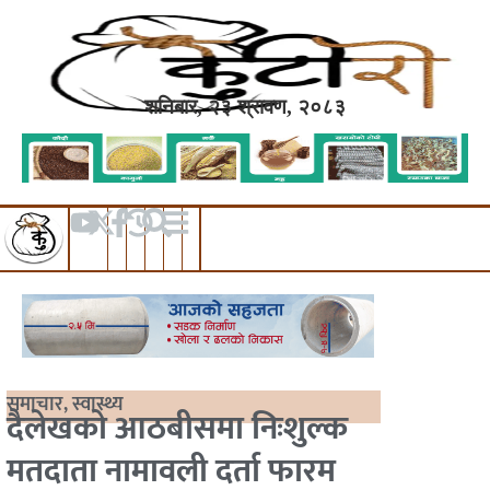
शनिबार, २३ श्रावण, २०८३
समाचार
,
स्वास्थ्य
दैलेखको आठबीसमा निःशुल्क
मतदाता नामावली दर्ता फारम