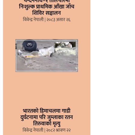
चन्दननाथ–१ तलिचौरमा
निःशुल्क प्राथमिक आँखा जाँच
शिविर सञ्चालन
विवेन्द्र नेपाली
२०८३ असार २६
भारतको हिमाचलमा गाडी
दुर्घटनामा परि जुम्लाका रतन
तिरुवाको मृत्यु
विवेन्द्र नेपाली
२०८२ श्रावण २२