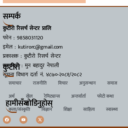
सम्पर्क
कुटीरो रिसर्च सेन्टर प्रालि
फोन : 9858031120
इमेल : kutirorc@gmail.com
प्रकाशक : कुटीरो रिसर्च सेन्टर
कुटीरो
सम्पादक : मुन बहादुर नेपाली
सूचना विभाग दर्ता नं.
४८७०-२०८१/२०८२
समाचार
राजनीति
विचार
अनुसन्धान
समाज
अर्थ
खेल
रेमिट्यान्स
अन्तर्वार्ता
फोटो कथा
हामीसँग
जाेडिनुहाेस्
कला/संस्कृति
विज्ञान
शिक्षा
साहित्य
स्वास्थ्य