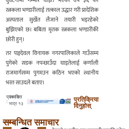
दुर्घटनामा गम्भीर घाइते भएकी वर्ष ३६ की
रत्नकला भण्डारीलाई तत्काल उद्धार गरी प्रादेशिक
अस्पताल सुर्खेत लैजाने तयारी भइरहेको
बुझिएको छ। बबिता मृतक रत्नकला भण्डारीकी
छोरी हुन्।
तर पञ्चदेवल विनायक नगरपालिकाले गाउँसम्म
पुगेको सडक नपन्छाउँदा घाइतेलाई कर्णाली
राजमार्गसम्म पुगमउन कठिन भएको स्थानीय
भरत साउदले बताए।
२०८२
प्रकाशित
प्रतिक्रिया
:
भाद्र १३
दिनुहोस्
सम्बन्धित समाचार