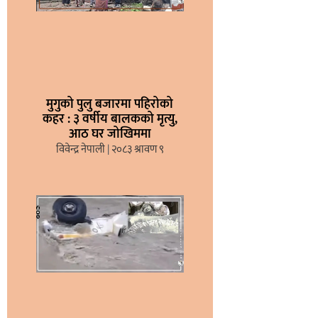
मुगुको पुलु बजारमा पहिरोको
कहर : ३ वर्षीय बालकको मृत्यु,
आठ घर जोखिममा
विवेन्द्र नेपाली
२०८३ श्रावण ९