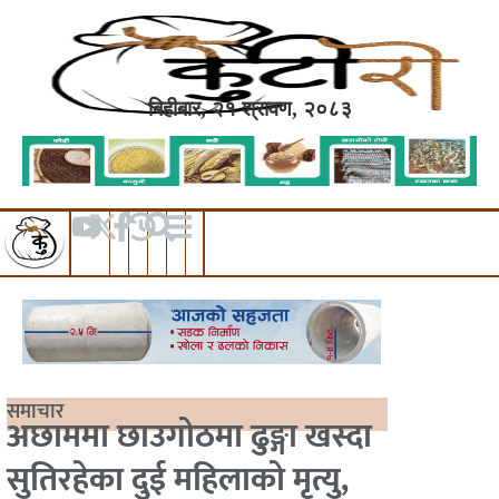
बिहीबार, २१ श्रावण, २०८३
समाचार
अछाममा छाउगोठमा ढुङ्गा खस्दा
सुतिरहेका दुई महिलाको मृत्यु,