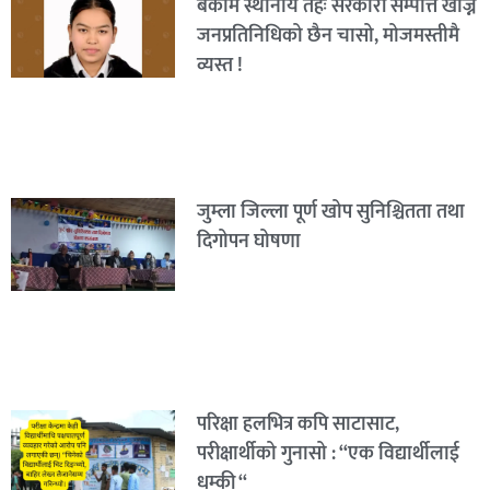
बेकामे स्थानीय तहः सरकारी सम्पत्ति खोज्न
जनप्रतिनिधिको छैन चासो, मोजमस्तीमै
व्यस्त !
जुम्ला जिल्ला पूर्ण खोप सुनिश्चितता तथा
दिगोपन घोषणा
परिक्षा हलभित्र कपि साटासाट,
परीक्षार्थीको गुनासो : “एक विद्यार्थीलाई
धम्की “