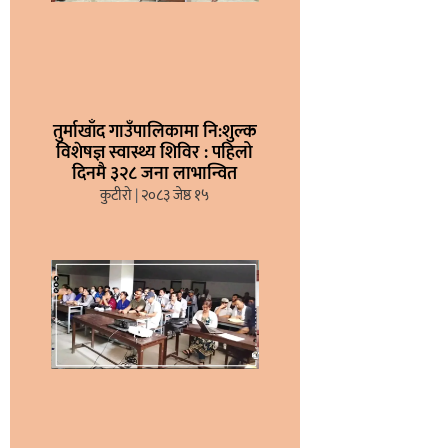
तुर्माखाँद गाउँपालिकामा नि:शुल्क
विशेषज्ञ स्वास्थ्य शिविर : पहिलो
दिनमै ३२८ जना लाभान्वित
कुटीरो
२०८३ जेष्ठ १५