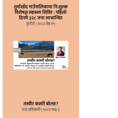
तुर्माखाँद गाउँपालिकामा नि:शुल्क
विशेषज्ञ स्वास्थ्य शिविर : पहिलो
दिनमै ३२८ जना लाभान्वित
कुटीरो
२०८३ जेष्ठ १५
तस्वीर कसरी बोल्छ?
राज अधिकारी
२०८१ भाद्र ३