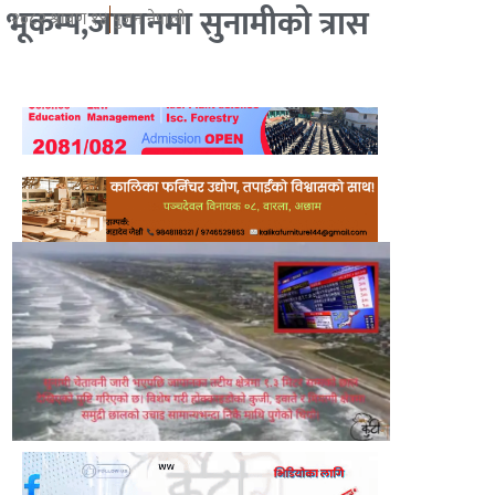
भूकम्प,जापानमा सुनामीको त्रास
२०८२ श्रावण १४
पुजन नेपाली