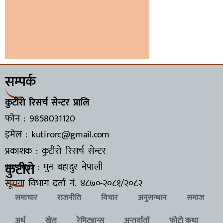
सम्पर्क
कुटीरो रिसर्च सेन्टर प्रालि
फोन : 9858031120
इमेल : kutirorc@gmail.com
प्रकाशक : कुटीरो रिसर्च सेन्टर
कुटीरो
सम्पादक : मुन बहादुर नेपाली
सूचना विभाग दर्ता नं.
४८७०-२०८१/२०८२
समाचार
राजनीति
विचार
अनुसन्धान
समाज
अर्थ
खेल
रेमिट्यान्स
अन्तर्वार्ता
फोटो कथा