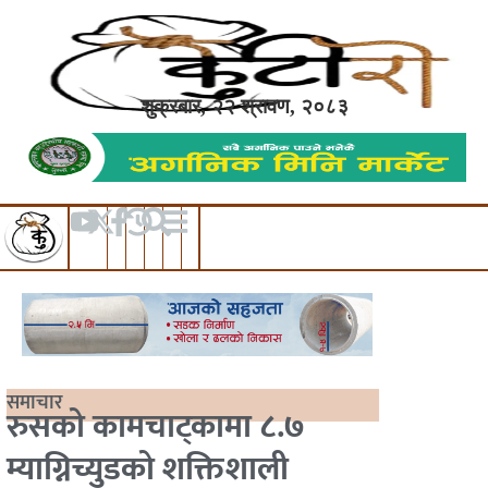
शुक्रबार, २२ श्रावण, २०८३
समाचार
रुसको कामचाट्कामा ८.७
म्याग्निच्युडको शक्तिशाली