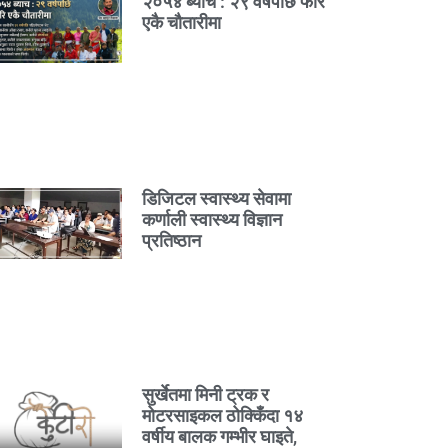
२०५४ ब्याच : २९ वर्षपछि फेरि
एकै चौतारीमा
डिजिटल स्वास्थ्य सेवामा
कर्णाली स्वास्थ्य विज्ञान
प्रतिष्ठान
सुर्खेतमा मिनी ट्रक र
मोटरसाइकल ठोक्किँदा १४
वर्षीय बालक गम्भीर घाइते,