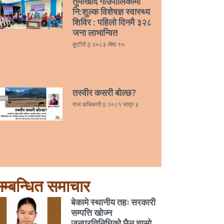
तुर्माखाँद गाउँपालिकामा
नि:शुल्क विशेषज्ञ स्वास्थ्य
शिविर : पहिलो दिनमै ३२८
जना लाभान्वित
कुटीरो
२०८३ जेष्ठ १५
तस्वीर कसरी बोल्छ?
राज अधिकारी
२०८१ भाद्र ३
म्बन्धित समाचार
बेकामे स्थानीय तहः सरकारी
सम्पत्ति खोज्न
जनप्रतिनिधिको छैन चासो,