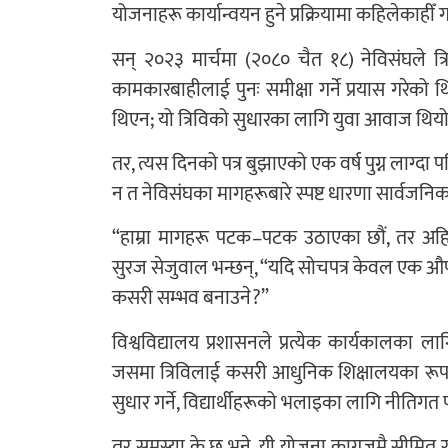
योजनाहरू कार्यान्वयन हुने प्रक्रियामा कहिलेकाहीँ गति
सन् २०२३ मार्चमा (२०८० चैत १८) नेविसंघले त्र
कामकारबाहीलाई पुनः समीक्षा गर्ने प्रयास गरेको थि
थिएन; यो त्रिविको सुधारका लागि युवा आवाज थिय
तर, त्यस दिनको पत्र बुझाएको एक वर्ष पुग्न लाग्द
न त नेविसंघका मागहरूबारे स्पष्ट धारणा सार्वजनि
“हाम्रा मागहरू पटक–पटक उठाएका छौं, तर अहिल
सुरज सेजुवाल भन्छन्, “यदि सोचपत्र केवल एक औपचा
कसरी सम्भव बनाउने?”
विश्वविद्यालय प्रशासनले प्रत्येक कार्यकालका ल
जसमा त्रिविलाई कसरी आधुनिक शिक्षालयका रूपमा अघ
सुधार गर्ने, विद्यार्थीहरूको भलाइका लागि नीतिगत प
तर समस्या के छ भने, यी योजना कागजमै सीमित रहन्