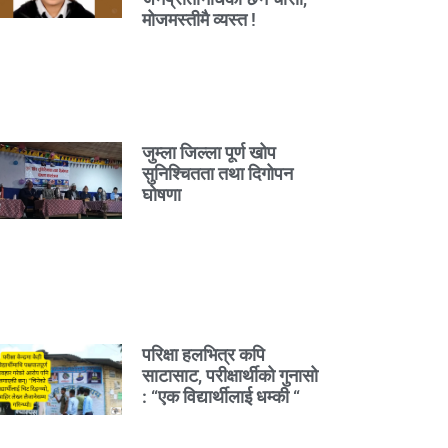
मोजमस्तीमै व्यस्त !
जुम्ला जिल्ला पूर्ण खोप
सुनिश्चितता तथा दिगोपन
घोषणा
परिक्षा हलभित्र कपि
साटासाट, परीक्षार्थीको गुनासो
: “एक विद्यार्थीलाई धम्की “