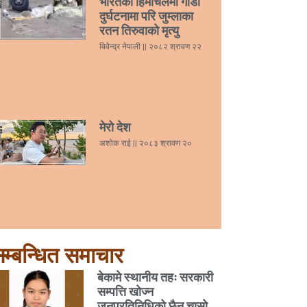
भारतको हिमाचलमा गाडी
दुर्घटनामा परि जुम्लाका
रतन तिरुवाको मृत्यु
विवेन्द्र नेपाली
२०८२ श्रावण २२
मेरो देश
अशोक राई
२०८३ श्रावण २०
म्बन्धित समाचार
बेकामे स्थानीय तहः सरकारी
सम्पत्ति खोज्न
जनप्रतिनिधिको छैन चासो,