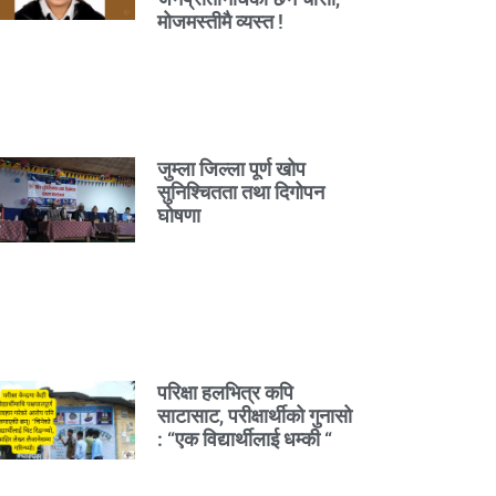
मोजमस्तीमै व्यस्त !
जुम्ला जिल्ला पूर्ण खोप
सुनिश्चितता तथा दिगोपन
घोषणा
परिक्षा हलभित्र कपि
साटासाट, परीक्षार्थीको गुनासो
: “एक विद्यार्थीलाई धम्की “