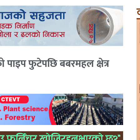
ट
 पाइप फुटेपछि बबरमहल क्षेत्र