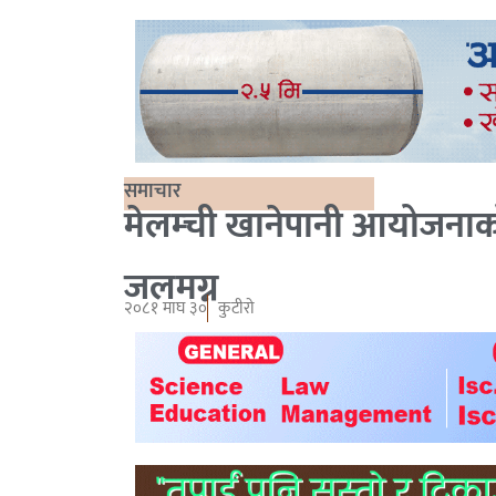
समाचार
मेलम्ची खानेपानी आयोजनाको
जलमग्न
२०८१ माघ ३०
कुटीरो