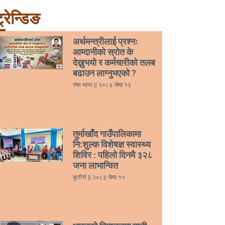
्रेन्डिङ
अर्थमन्त्रीलाई प्रश्नः
आम्दानीको स्रोत के
देख्नुभयो र कर्मचारीको तलब
बढाउन लाग्नुभएको ?
रुषा थापा
२०८३ जेष्ठ १३
तुर्माखाँद गाउँपालिकामा
नि:शुल्क विशेषज्ञ स्वास्थ्य
शिविर : पहिलो दिनमै ३२८
जना लाभान्वित
कुटीरो
२०८३ जेष्ठ १५