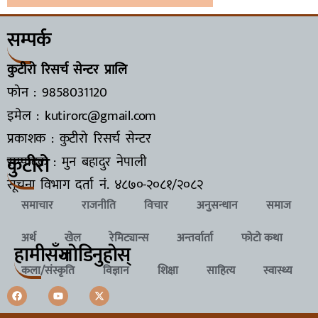
सम्पर्क
कुटीरो रिसर्च सेन्टर प्रालि
फोन : 9858031120
इमेल : kutirorc@gmail.com
प्रकाशक : कुटीरो रिसर्च सेन्टर
कुटीरो
सम्पादक : मुन बहादुर नेपाली
सूचना विभाग दर्ता नं.
४८७०-२०८१/२०८२
समाचार
राजनीति
विचार
अनुसन्धान
समाज
अर्थ
खेल
रेमिट्यान्स
अन्तर्वार्ता
फोटो कथा
हामीसँग
जाेडिनुहाेस्
कला/संस्कृति
विज्ञान
शिक्षा
साहित्य
स्वास्थ्य