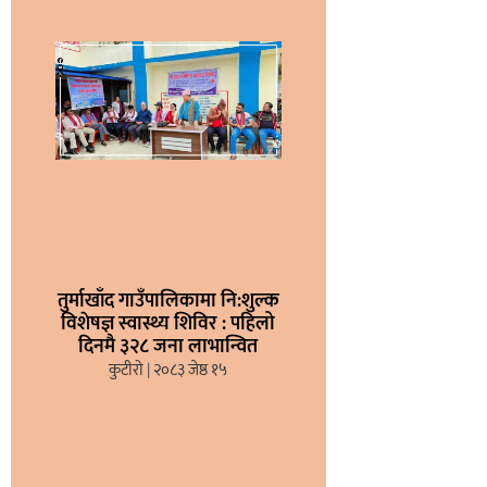
तुर्माखाँद गाउँपालिकामा नि:शुल्क
विशेषज्ञ स्वास्थ्य शिविर : पहिलो
दिनमै ३२८ जना लाभान्वित
कुटीरो
२०८३ जेष्ठ १५