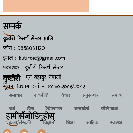
सम्पर्क
कुटीरो रिसर्च सेन्टर प्रालि
फोन : 9858031120
इमेल : kutirorc@gmail.com
प्रकाशक : कुटीरो रिसर्च सेन्टर
कुटीरो
सम्पादक : मुन बहादुर नेपाली
सूचना विभाग दर्ता नं.
४८७०-२०८१/२०८२
समाचार
राजनीति
विचार
अनुसन्धान
समाज
अर्थ
खेल
रेमिट्यान्स
अन्तर्वार्ता
फोटो कथा
हामीसँग
जाेडिनुहाेस्
कला/संस्कृति
विज्ञान
शिक्षा
साहित्य
स्वास्थ्य