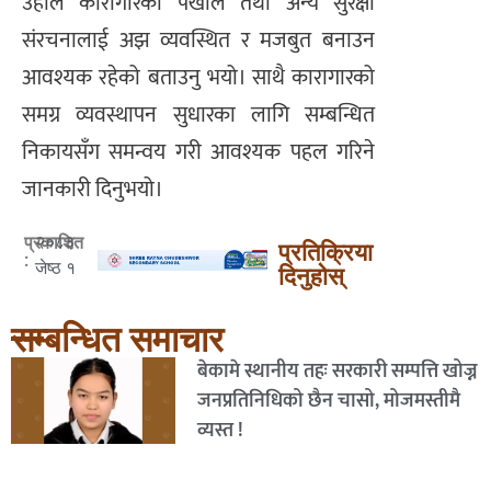
उहाँले कारागारको पर्खाल तथा अन्य सुरक्षा
संरचनालाई अझ व्यवस्थित र मजबुत बनाउन
आवश्यक रहेको बताउनु भयो। साथै कारागारको
समग्र व्यवस्थापन सुधारका लागि सम्बन्धित
निकायसँग समन्वय गरी आवश्यक पहल गरिने
जानकारी दिनुभयो।
२०८३
प्रकाशित
प्रतिक्रिया
:
जेष्ठ १
दिनुहोस्
सम्बन्धित समाचार
बेकामे स्थानीय तहः सरकारी सम्पत्ति खोज्न
जनप्रतिनिधिको छैन चासो, मोजमस्तीमै
व्यस्त !