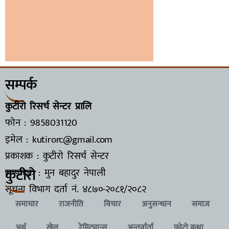
सम्पर्क
कुटीरो रिसर्च सेन्टर प्रालि
फोन : 9858031120
इमेल : kutirorc@gmail.com
प्रकाशक : कुटीरो रिसर्च सेन्टर
कुटीरो
सम्पादक : मुन बहादुर नेपाली
सूचना विभाग दर्ता नं.
४८७०-२०८१/२०८२
समाचार
राजनीति
विचार
अनुसन्धान
समाज
अर्थ
खेल
रेमिट्यान्स
अन्तर्वार्ता
फोटो कथा