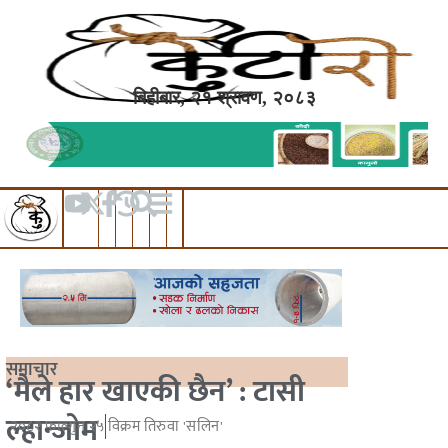
बिहीबार, २१ श्रावण, २०८३
समाचार
‘मैले हार खाएकी छैन’ : टासी
ल्हान्जोम
२०८२ फाल्गुन २५
विक्रम तिरुवा 'सलिन'