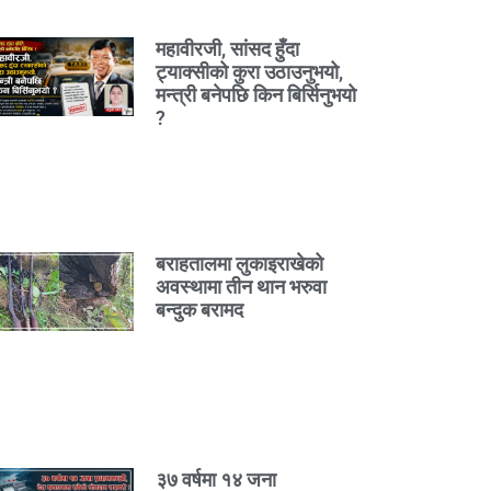
महावीरजी, सांसद हुँदा
ट्याक्सीको कुरा उठाउनुभयो,
मन्त्री बनेपछि किन बिर्सिनुभयो
?
बराहतालमा लुकाइराखेको
अवस्थामा तीन थान भरुवा
बन्दुक बरामद
३७ वर्षमा १४ जना