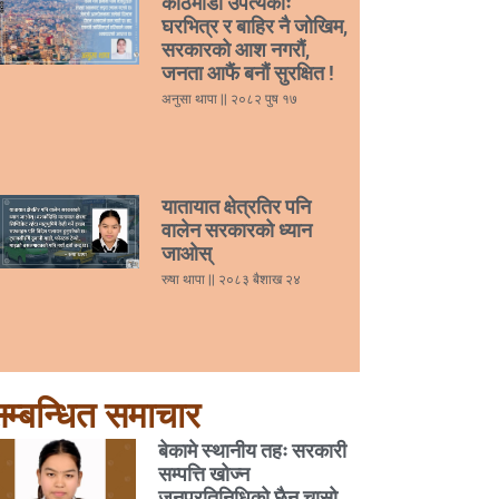
काठमाडौं उपत्यकाः
घरभित्र र बाहिर नै जोखिम,
सरकारको आश नगरौं,
जनता आफैं बनौं सुरक्षित !
अनुसा थापा
२०८२ पुष १७
यातायात क्षेत्रतिर पनि
वालेन सरकारको ध्यान
जाओस्
रुषा थापा
२०८३ बैशाख २४
म्बन्धित समाचार
बेकामे स्थानीय तहः सरकारी
सम्पत्ति खोज्न
जनप्रतिनिधिको छैन चासो,