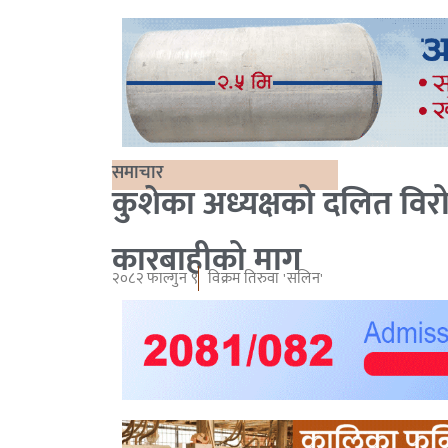
समाचार
कुशेका अध्यक्षको दलित विरो
कारबाहीको माग
२०८२ फाल्गुन ९
विक्रम तिरुवा 'सलिन'