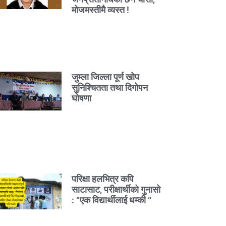
मोजमस्तीमै व्यस्त !
जुम्ला जिल्ला पूर्ण खोप
सुनिश्चितता तथा दिगोपन
घोषणा
परिक्षा हलभित्र कपि
साटासाट, परीक्षार्थीको गुनासो
: “एक विद्यार्थीलाई धम्की “