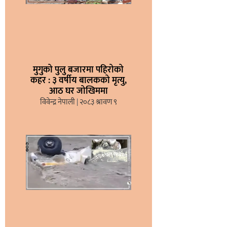
मुगुको पुलु बजारमा पहिरोको
कहर : ३ वर्षीय बालकको मृत्यु,
आठ घर जोखिममा
विवेन्द्र नेपाली
२०८३ श्रावण ९