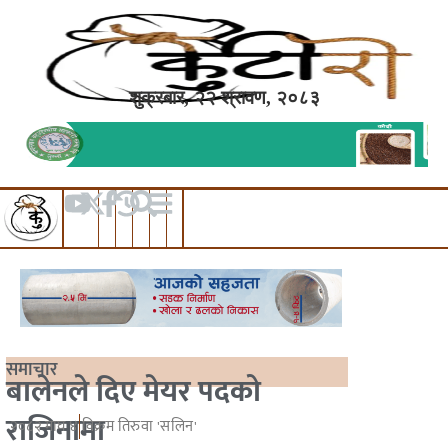
शुक्रबार, २२ श्रावण, २०८३
समाचार
बालेनले दिए मेयर पदको
राजिनामा
२०८२ माघ ४
विक्रम तिरुवा 'सलिन'