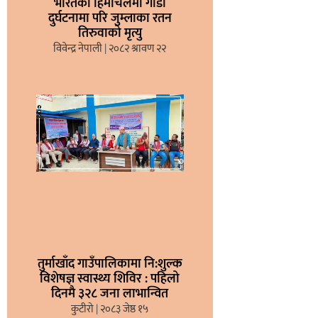
भारतको हिमाचलमा गाडी
दुर्घटनामा परि जुम्लाका रतन
तिरुवाको मृत्यु
विवेन्द्र नेपाली
२०८२ श्रावण २२
तुर्माखाँद गाउँपालिकामा नि:शुल्क
विशेषज्ञ स्वास्थ्य शिविर : पहिलो
दिनमै ३२८ जना लाभान्वित
कुटीरो
२०८३ जेष्ठ १५