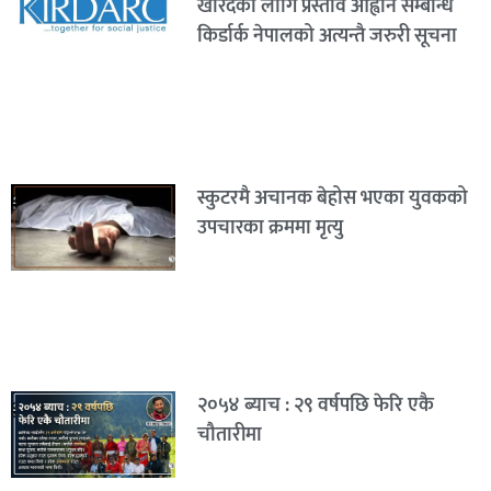
खरिदका लागि प्रस्ताव आह्वान सम्बन्धि
किर्डार्क नेपालको अत्यन्तै जरुरी सूचना
स्कुटरमै अचानक बेहोस भएका युवकको
उपचारका क्रममा मृत्यु
२०५४ ब्याच : २९ वर्षपछि फेरि एकै
चौतारीमा