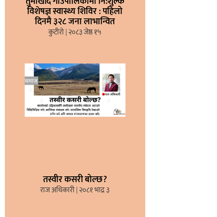
तुर्माखाँद गाउँपालिकामा नि:शुल्क
विशेषज्ञ स्वास्थ्य शिविर : पहिलो
दिनमै ३२८ जना लाभान्वित
कुटीरो
२०८३ जेष्ठ १५
तस्वीर कसरी बोल्छ?
राज अधिकारी
२०८१ भाद्र ३