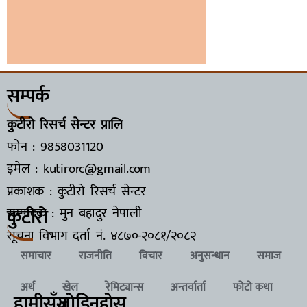
सम्पर्क
कुटीरो रिसर्च सेन्टर प्रालि
फोन : 9858031120
इमेल : kutirorc@gmail.com
प्रकाशक : कुटीरो रिसर्च सेन्टर
कुटीरो
सम्पादक : मुन बहादुर नेपाली
सूचना विभाग दर्ता नं.
४८७०-२०८१/२०८२
समाचार
राजनीति
विचार
अनुसन्धान
समाज
अर्थ
खेल
रेमिट्यान्स
अन्तर्वार्ता
फोटो कथा
हामीसँग
जाेडिनुहाेस्