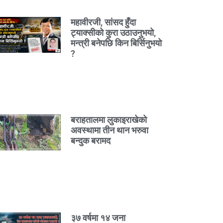
महावीरजी, सांसद हुँदा
ट्याक्सीको कुरा उठाउनुभयो,
मन्त्री बनेपछि किन बिर्सिनुभयो
?
बराहतालमा लुकाइराखेको
अवस्थामा तीन थान भरुवा
बन्दुक बरामद
३७ वर्षमा १४ जना