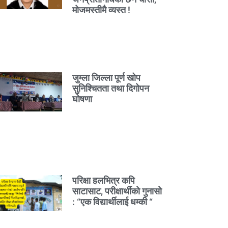
मोजमस्तीमै व्यस्त !
जुम्ला जिल्ला पूर्ण खोप
सुनिश्चितता तथा दिगोपन
घोषणा
परिक्षा हलभित्र कपि
साटासाट, परीक्षार्थीको गुनासो
: “एक विद्यार्थीलाई धम्की “