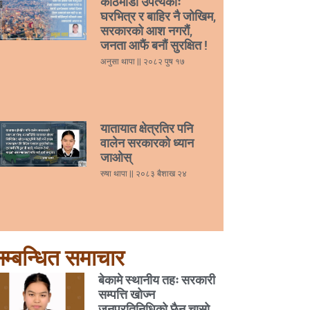
काठमाडौं उपत्यकाः
घरभित्र र बाहिर नै जोखिम,
सरकारको आश नगरौं,
जनता आफैं बनौं सुरक्षित !
अनुसा थापा
२०८२ पुष १७
यातायात क्षेत्रतिर पनि
वालेन सरकारको ध्यान
जाओस्
रुषा थापा
२०८३ बैशाख २४
म्बन्धित समाचार
बेकामे स्थानीय तहः सरकारी
सम्पत्ति खोज्न
जनप्रतिनिधिको छैन चासो,