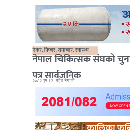
एंकर
,
फिचर
,
समाचार
,
स्वास्थ्य
नेपाल चिकित्सक संघको चुन
पत्र सार्वजनिक
२०८२ पुष १२
महेश नेपाली