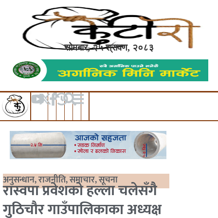
सोमबार, २५ श्रावण, २०८३
अनुसन्धान
,
राजनीति
,
समाचार
,
सूचना
रास्वपा प्रवेशको हल्ला चलेसँगै
गुठिचौर गाउँपालिकाका अध्यक्ष