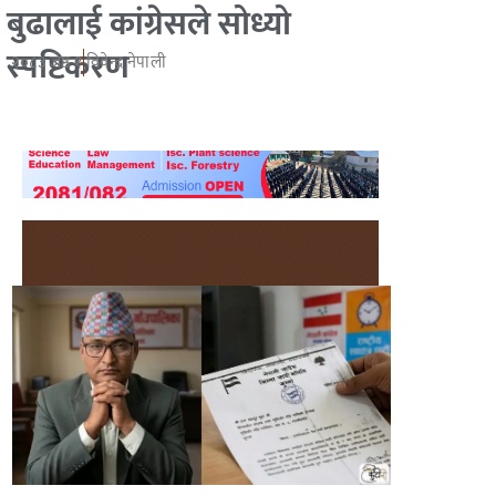
बुढालाई कांग्रेसले सोध्यो
स्पष्टिकरण
२०८३ जेष्ठ १
विवेन्द्र नेपाली