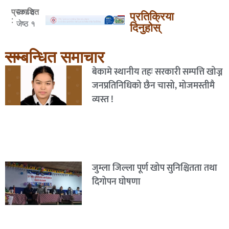
२०८३
प्रकाशित
प्रतिक्रिया
:
जेष्ठ १
दिनुहोस्
सम्बन्धित समाचार
बेकामे स्थानीय तहः सरकारी सम्पत्ति खोज्न
जनप्रतिनिधिको छैन चासो, मोजमस्तीमै
व्यस्त !
जुम्ला जिल्ला पूर्ण खोप सुनिश्चितता तथा
दिगोपन घोषणा