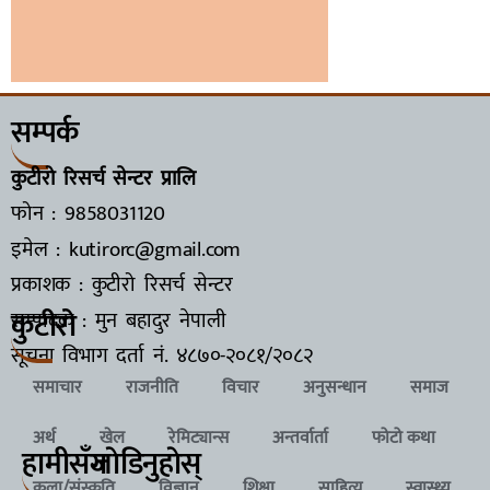
सम्पर्क
कुटीरो रिसर्च सेन्टर प्रालि
फोन : 9858031120
इमेल : kutirorc@gmail.com
प्रकाशक : कुटीरो रिसर्च सेन्टर
कुटीरो
सम्पादक : मुन बहादुर नेपाली
सूचना विभाग दर्ता नं.
४८७०-२०८१/२०८२
समाचार
राजनीति
विचार
अनुसन्धान
समाज
अर्थ
खेल
रेमिट्यान्स
अन्तर्वार्ता
फोटो कथा
हामीसँग
जाेडिनुहाेस्
कला/संस्कृति
विज्ञान
शिक्षा
साहित्य
स्वास्थ्य