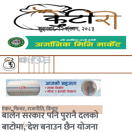
शुक्रबार, २२ श्रावण, २०८३
एंकर
,
फिचर
,
राजनीति
,
विचार
बालेन सरकार पनि पुरानै दलको
बाटोमा, देश बनाउन छैन योजना
२०८२ चैत्र २८
अनुसा थापा