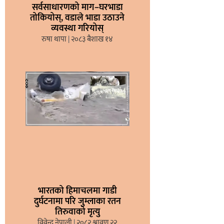
सर्वसाधारणको माग–घरभाडा
तोकियोस्, वडाले भाडा उठाउने
व्यवस्था गरियोस्
रुषा थापा
२०८३ बैशाख १४
भारतको हिमाचलमा गाडी
दुर्घटनामा परि जुम्लाका रतन
तिरुवाको मृत्यु
विवेन्द्र नेपाली
२०८२ श्रावण २२