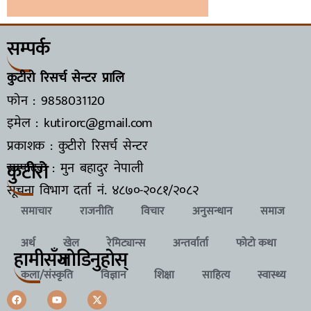
सम्पर्क
कुटीरो रिसर्च सेन्टर प्रालि
फोन : 9858031120
इमेल : kutirorc@gmail.com
प्रकाशक : कुटीरो रिसर्च सेन्टर
कुटीरो
सम्पादक : मुन बहादुर नेपाली
सूचना विभाग दर्ता नं.
४८७०-२०८१/२०८२
समाचार
राजनीति
विचार
अनुसन्धान
समाज
अर्थ
खेल
रेमिट्यान्स
अन्तर्वार्ता
फोटो कथा
हामीसँग
जाेडिनुहाेस्
कला/संस्कृति
विज्ञान
शिक्षा
साहित्य
स्वास्थ्य