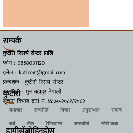
सम्पर्क
कुटीरो रिसर्च सेन्टर प्रालि
फोन : 9858031120
इमेल : kutirorc@gmail.com
प्रकाशक : कुटीरो रिसर्च सेन्टर
कुटीरो
सम्पादक : मुन बहादुर नेपाली
सूचना विभाग दर्ता नं.
४८७०-२०८१/२०८२
समाचार
राजनीति
विचार
अनुसन्धान
समाज
अर्थ
खेल
रेमिट्यान्स
अन्तर्वार्ता
फोटो कथा
हामीसँग
जाेडिनुहाेस्