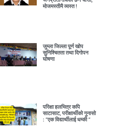
मोजमस्तीमै व्यस्त !
जुम्ला जिल्ला पूर्ण खोप
सुनिश्चितता तथा दिगोपन
घोषणा
परिक्षा हलभित्र कपि
साटासाट, परीक्षार्थीको गुनासो
: “एक विद्यार्थीलाई धम्की “