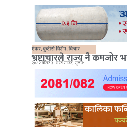
एंकर
,
कुटीरो विशेष
,
विचार
भ्रष्टाचारले राज्य नै कमजोर 
२०८२ मंसिर ३
भरत साउद 'सृर्जन'