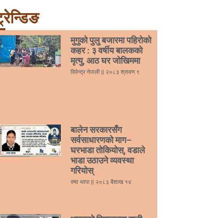
्रेन्डिङ
मुगुको पुलु बजारमा पहिरोको
कहर : ३ वर्षीय बालकको
मृत्यु, आठ घर जोखिममा
विवेन्द्र नेपाली
२०८३ श्रावण ९
बालेन सरकारसँग
सर्वसाधारणको माग–
घरभाडा तोकियोस्, वडाले
भाडा उठाउने व्यवस्था
गरियोस्
रुषा थापा
२०८३ बैशाख १४