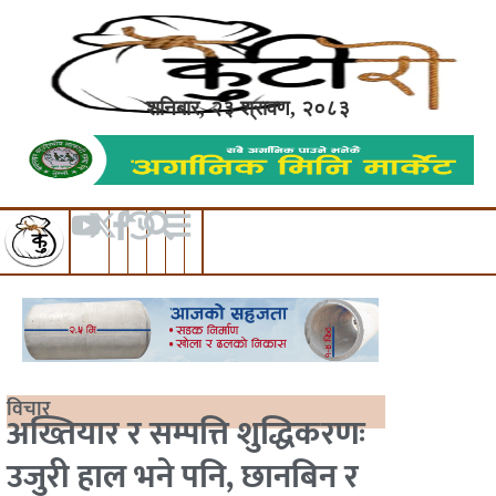
शनिबार, २३ श्रावण, २०८३
विचार
अख्तियार र सम्पत्ति शुद्धिकरणः
उजुरी हाल भने पनि, छानबिन र