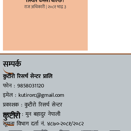
तस्वीर कसरी बोल्छ?
राज अधिकारी
२०८१ भाद्र ३
सम्पर्क
कुटीरो रिसर्च सेन्टर प्रालि
फोन : 9858031120
इमेल : kutirorc@gmail.com
प्रकाशक : कुटीरो रिसर्च सेन्टर
कुटीरो
सम्पादक : मुन बहादुर नेपाली
सूचना विभाग दर्ता नं.
४८७०-२०८१/२०८२