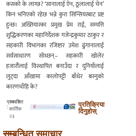
कसको के लाग्छ? ‘सानालाई ऐन, ठूलालाई चेन’
किन भनिएको रहेछ भन्ने कुरा सिन्सियरबाट प्रष्ट
हुन्छ। अख्तियारका प्रमुख प्रेम राई, सम्पत्ति
शुद्धिकरणका महानिर्देशक गजेन्द्रकुमार ठाकुर र
सहकारी विभागका रजिष्टार उमेश ढुंगानालाई
सर्वसाधारण सोध्छन्– सहकारी खोलेर
हजारौंलाई विस्थापित बनाउँदा र दुनियाँलाई
लुट्दा आँखामा कालोपट्टी बाँधेर बस्नुको
कारणचाँहि के?
२०८२
प्रकाशित
प्रतिक्रिया
:
कार्तिक
दिनुहोस्
२३
सम्बन्धित समाचार