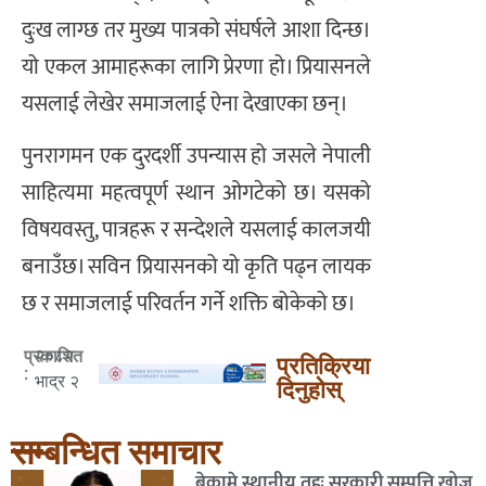
दुःख लाग्छ तर मुख्य पात्रको संघर्षले आशा दिन्छ।
यो एकल आमाहरूका लागि प्रेरणा हो। प्रियासनले
यसलाई लेखेर समाजलाई ऐना देखाएका छन्।
पुनरागमन एक दुरदर्शी उपन्यास हो जसले नेपाली
साहित्यमा महत्वपूर्ण स्थान ओगटेको छ। यसको
विषयवस्तु, पात्रहरू र सन्देशले यसलाई कालजयी
बनाउँछ। सविन प्रियासनको यो कृति पढ्न लायक
छ र समाजलाई परिवर्तन गर्ने शक्ति बोकेको छ।
२०८२
प्रकाशित
प्रतिक्रिया
:
भाद्र २
दिनुहोस्
सम्बन्धित समाचार
बेकामे स्थानीय तहः सरकारी सम्पत्ति खोज्न