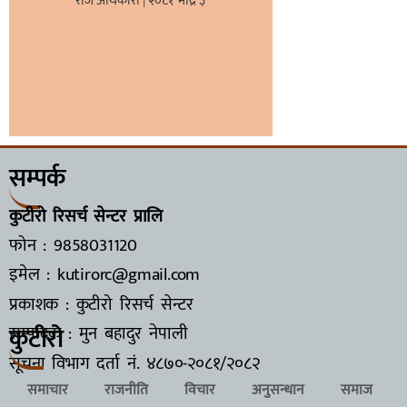
राज अधिकारी
२०८१ भाद्र ३
सम्पर्क
कुटीरो रिसर्च सेन्टर प्रालि
फोन : 9858031120
इमेल : kutirorc@gmail.com
प्रकाशक : कुटीरो रिसर्च सेन्टर
कुटीरो
सम्पादक : मुन बहादुर नेपाली
सूचना विभाग दर्ता नं.
४८७०-२०८१/२०८२
समाचार
राजनीति
विचार
अनुसन्धान
समाज