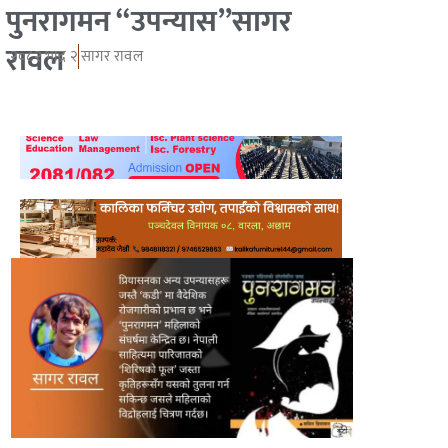
पुनरागमन “उपन्यास”सागर
रावल
२०८२ भाद्र २
सागर रावल