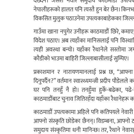
देख्दैन। जसरी नेवार समुदाय काठमाडौं उपत
नेपालीहरूको हालत पनि त्यस्तै हुन बेर छैन। किनभने
विकसित मुलुक पठाउनेमा उपत्यकाबाहेकका जिल्ल
गाउँमा खाना नपुगेर उनीहरू काठमाडौं छिरे, कमाए,
विदेश पठाए। अब त्यहाँका मानिसलाई पनि विस्थापि
त्यही अवस्था बन्यो। यहाँका रैथानेले सस्तोमा जग
कौडीको भाउमा बाहिरी जिल्लाबासीलाई सुम्पिए।
प्रकाशमान र नारायणमानलाई प्रश्न छ, “आफ्ना
दिनुपर्दैन?” वर्तमान स्वास्थ्यमन्त्री प्रदीप पौडेलल
घर पनि तनहुँ नै हो। तनहुँमा हुर्के-बढेका, प
काठमाडौंबाट चुनाव जितिरहँदा यहाँका रैथानेहरू क
काठमाडौं उपत्यकामा अहिले पनि कतिपयले नेवारी भ
आफ्नो संस्कृति छोडेका छैनन्। विडम्बना, आफ्नो 
समुदाय संस्कृतिमा धनी मानिन्छ। तर, रैथाने नेवा