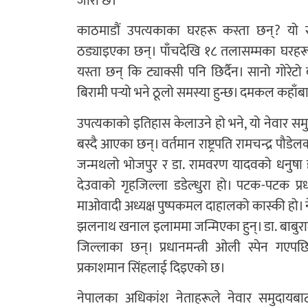
जारी छ।
काठमाडौं उपत्यकाका घरहरू कस्ता छन्? यो
ठड्याइएका छन्। पाँचदेखि १८ तलासम्मका घरहरू
यस्ता छन् कि ट्याक्सी पनि छिर्दैन। सानो गोर
बिरामी पर्‍यो भने ठूलो समस्या हुन्छ। दमकल कहाँबा
उपत्यकाको इतिहास केलाउने हो भने, यो नेवार समु
बस्दै आएका छन्। वर्तमान राष्ट्रपति रामचन्द्र पौडेल
जन्मथलो भोजपुर र डा. रामवरण यादवको धनुषा हो।
देउवाको गृहजिल्ला डडेल्धुरा हो। पटक-पटक प्रध
माओवादी अध्यक्ष पुष्पकमल दाहालको कास्की हो। न
झलनाथ खनाल इलाममा जन्मिएका हुन्। डा. बाबुराम भ
जिल्लाका छन्। प्रधानमन्त्री ओली स्पेन गएपछि 
प्रकाशमान सिंहलाई दिइएको छ।
नेपालका अधिकांश नेताहरूले नेवार समुदायबाट