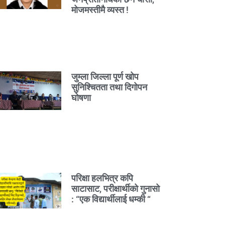
मोजमस्तीमै व्यस्त !
जुम्ला जिल्ला पूर्ण खोप
सुनिश्चितता तथा दिगोपन
घोषणा
परिक्षा हलभित्र कपि
साटासाट, परीक्षार्थीको गुनासो
: “एक विद्यार्थीलाई धम्की “