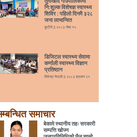
तुर्माखाँद गाउँपालिकामा
नि:शुल्क विशेषज्ञ स्वास्थ्य
शिविर : पहिलो दिनमै ३२८
जना लाभान्वित
कुटीरो
२०८३ जेष्ठ १५
डिजिटल स्वास्थ्य सेवामा
कर्णाली स्वास्थ्य विज्ञान
प्रतिष्ठान
विवेन्द्र नेपाली
२०८३ श्रावण २१
म्बन्धित समाचार
बेकामे स्थानीय तहः सरकारी
सम्पत्ति खोज्न
जनप्रतिनिधिको छैन चासो,