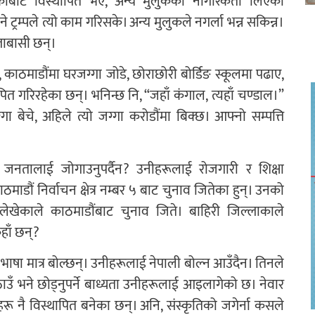
्यकाबाट विस्थापित भए, अन्य मुलुकको नागरिकता लिएका
 ट्रम्पले त्यो काम गरिसके। अन्य मुलुकले नगर्ला भन्न सकिन्न।
ाबासी छन्।
 काठमाडौंमा घरजग्गा जोडे, छोराछोरी बोर्डिङ स्कूलमा पढाए,
त गरिरहेका छन्। भनिन्छ नि, “जहाँ कंगाल, त्यहाँ चण्डाल।”
्गा बेचे, अहिले त्यो जग्गा करोडौंमा बिक्छ। आफ्नो सम्पत्ति
 जनतालाई जोगाउनुपर्दैन? उनीहरूलाई रोजगारी र शिक्षा
े काठमाडौं निर्वाचन क्षेत्र नम्बर ५ बाट चुनाव जितेका हुन्। उनको
ढे-लेखेकाले काठमाडौंबाट चुनाव जिते। बाहिरी जिल्लाकाले
हाँ छन्?
ाषा मात्र बोल्छन्। उनीहरूलाई नेपाली बोल्न आउँदैन। तिनले
ठाउँ भने छोड्नुपर्ने बाध्यता उनीहरूलाई आइलागेको छ। नेवार
रहरू नै विस्थापित बनेका छन्। अनि, संस्कृतिको जगेर्ना कसले