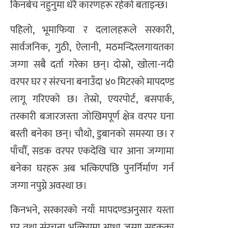
किनबेच नहुनुमा धेरै कारणहरू रहेको बताइन्छ।
पहिलो, भूमाफिया र दलालहरूले सरकारी,
सार्वजनिक, गुठी, ऐलानी, मठमन्दिरलगायतका
जग्गा सबै दर्ता गरेका छन्। दोस्रो, खोला-नदी
वरपर घर र संरचना बनाउँदा ४० मिटरको मापदण्ड
लागू गरिएको छ। तेस्रो, एयरपोर्ट, बसपार्क,
तरकारी बजारजस्ता जोखिमपूर्ण क्षेत्र वरपर घना
बस्ती बनेका छन्। चौथो, डुबानको समस्या छ। र
पाँचौँ, सडक वरपर एकदेखि चार आना जग्गामा
बनेका घरहरू अब भत्किएपछि पुनर्निर्माण गर्न
जग्गा नपुग्ने अवस्था छ।
किनभने, सरकारको नयाँ मापदण्डअनुसार यस्ता
घर तथा संरचना भत्किएमा आधा जग्गा सडकका