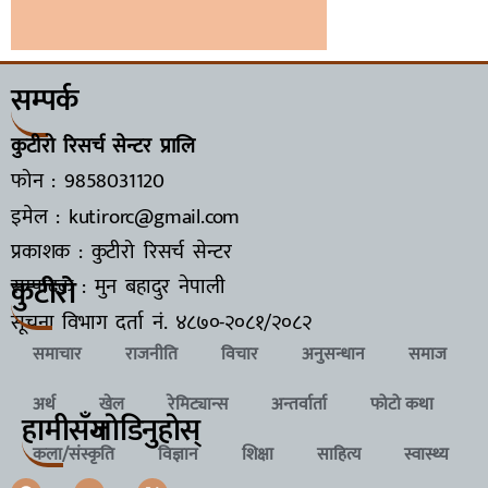
सम्पर्क
कुटीरो रिसर्च सेन्टर प्रालि
फोन : 9858031120
इमेल : kutirorc@gmail.com
प्रकाशक : कुटीरो रिसर्च सेन्टर
कुटीरो
सम्पादक : मुन बहादुर नेपाली
सूचना विभाग दर्ता नं.
४८७०-२०८१/२०८२
समाचार
राजनीति
विचार
अनुसन्धान
समाज
अर्थ
खेल
रेमिट्यान्स
अन्तर्वार्ता
फोटो कथा
हामीसँग
जाेडिनुहाेस्
कला/संस्कृति
विज्ञान
शिक्षा
साहित्य
स्वास्थ्य