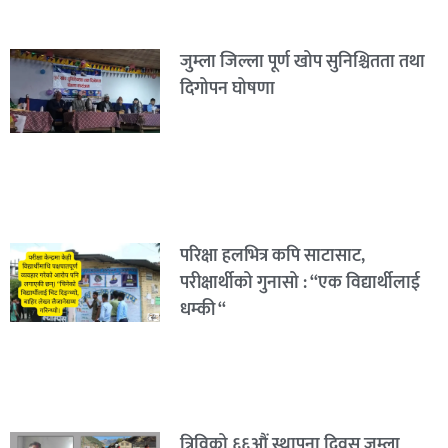
जुम्ला जिल्ला पूर्ण खोप सुनिश्चितता तथा
दिगोपन घोषणा
परिक्षा हलभित्र कपि साटासाट,
परीक्षार्थीको गुनासो : “एक विद्यार्थीलाई
धम्की “
त्रिविको ६६औं स्थापना दिवस जुम्ला