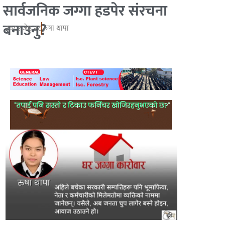
सार्वजनिक जग्गा हडपेर संरचना
बनाउनु?
२०८२ जेष्ठ २८
रुषा थापा