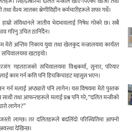
तहरू। सिंहदरबारमा दलित मन्त्रीले खाए-पिएका खाजा तथा
ेत्री तथा वैश्य जातका श्रेणीविहीन कर्मचारीहरूले सफा गर्थे।
 हाम्रो संविधानले जातीय भेदभावलाई निषेध गरेको छ। सबै
भाव गरिनु उचित ठानिँदैन।
ेरो अन्तिम निकाय युवा तथा खेलकुद मन्त्रालयमा कार्यरत
िजी सचिवालयमा खटाइयो।
्वरजंग गहतराजको सचिवालयमा विश्वकर्मा, सुनार, परियार
लाई काम गर्न कत्ति पनि हिचकिचाहट महसुस भएन।
ेवन गर्न मलाई अप्ठ्यारो पनि लागेन। यस विषयमा मेरो पुस्तक
 साथी तथा आफन्तहरूले मलाई प्रश्न पनि गरे, “दलित मन्त्रीको
यारो लागेन?”
ु जस्तो लाग्छ। तर दलितहरूले बदलिँदो परिस्थितिमा आफ्नो
अवस्था देखिन्छ।