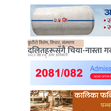
कुटीरो विशेष
,
विचार
,
संस्मरण
दलितहरूसँगै चिया-नास्ता गर
२०८२ जेष्ठ १०
अमर अधिकारी