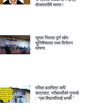
मोजमस्तीमै व्यस्त !
जुम्ला जिल्ला पूर्ण खोप
सुनिश्चितता तथा दिगोपन
घोषणा
परिक्षा हलभित्र कपि
साटासाट, परीक्षार्थीको गुनासो
: “एक विद्यार्थीलाई धम्की “