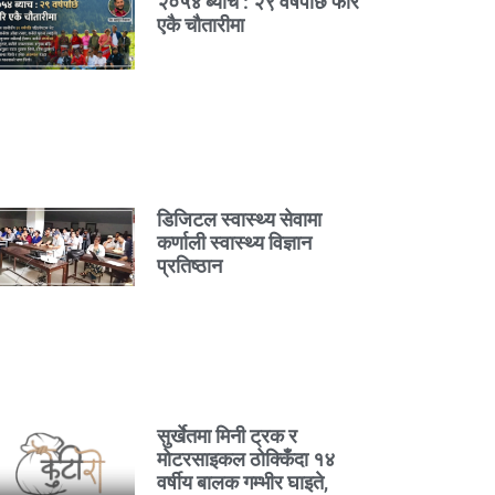
२०५४ ब्याच : २९ वर्षपछि फेरि
एकै चौतारीमा
डिजिटल स्वास्थ्य सेवामा
कर्णाली स्वास्थ्य विज्ञान
प्रतिष्ठान
सुर्खेतमा मिनी ट्रक र
मोटरसाइकल ठोक्किँदा १४
वर्षीय बालक गम्भीर घाइते,