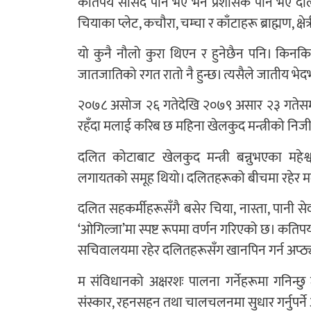
कतिपय सांसद पनि भए भने प्रशासक पनि भए दलि
चियाका प्लेट, कचौरा, चम्चा र काँटाहरू ब्राह्मण, क्ष
यो कुनै नौलो कुरा थिएन र हुनेछैन पनि। किनकि
जातजातिको रगत रातो नै हुन्छ। त्यसैले जातीय भेद
२०७८ असोज २६ गतेदेखि २०७९ असार २३ गतेसम्म म
रहँदा मलाई करिब छ महिना खेलकुद मन्त्रीको न
दलित कोटाबाट खेलकुद मन्त्री बन्नुभएका महेश
लगायतको समूह थियो। दलितहरूको बीचमा रहेर म
दलित सहकर्मीहरूसँगै बसेर चिया, नास्ता, पानी स
‘ओगिल्जा’मा स्पष्ट रूपमा वर्णन गरिएको छ। कतिपय
सचिवालयमा रहेर दलितहरूसँग खानपिन गर्न अप्ठ्
म संविधानको अक्षरशः पालना गर्नेहरूमा गनिन्छ
संस्कार, रहनसहन तथा चालचलनमा सुधार गर्नुपर्ने 