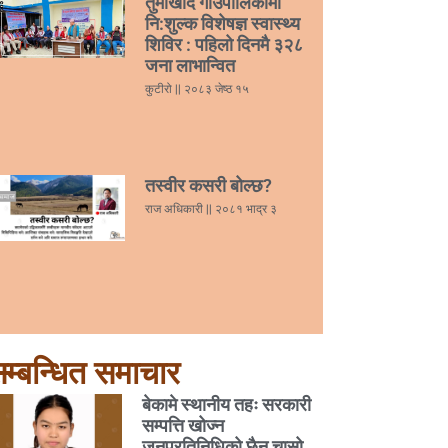
तुर्माखाँद गाउँपालिकामा
नि:शुल्क विशेषज्ञ स्वास्थ्य
शिविर : पहिलो दिनमै ३२८
जना लाभान्वित
कुटीरो
२०८३ जेष्ठ १५
तस्वीर कसरी बोल्छ?
राज अधिकारी
२०८१ भाद्र ३
म्बन्धित समाचार
बेकामे स्थानीय तहः सरकारी
सम्पत्ति खोज्न
जनप्रतिनिधिको छैन चासो,