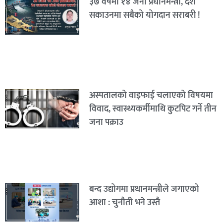
३७ वर्षमा १४ जना प्रधानमन्त्री, देश
सकाउनमा सबैको योगदान सराबरी !
अस्पतालको वाइफाई चलाएको विषयमा
विवाद, स्वास्थ्यकर्मीमाथि कुटपिट गर्ने तीन
जना पक्राउ
बन्द उद्योगमा प्रधानमन्त्रीले जगाएको
आशा : चुनौती भने उस्तै