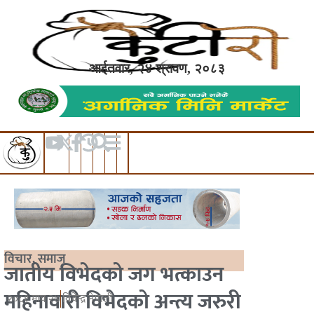
आईतवार, २४ श्रावण, २०८३
विचार
,
समाज
जातीय विभेदको जग भत्काउन
महिनावारी विभेदको अन्त्य जरुरी
२०८१ माघ २७
विवेन्द्र नेपाली