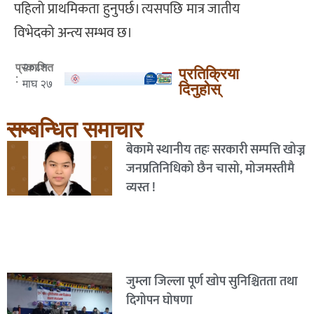
पहिलो प्राथमिकता हुनुपर्छ। त्यसपछि मात्र जातीय
विभेदको अन्त्य सम्भव छ।
२०८१
प्रकाशित
प्रतिक्रिया
:
माघ २७
दिनुहोस्
सम्बन्धित समाचार
बेकामे स्थानीय तहः सरकारी सम्पत्ति खोज्न
जनप्रतिनिधिको छैन चासो, मोजमस्तीमै
व्यस्त !
जुम्ला जिल्ला पूर्ण खोप सुनिश्चितता तथा
दिगोपन घोषणा