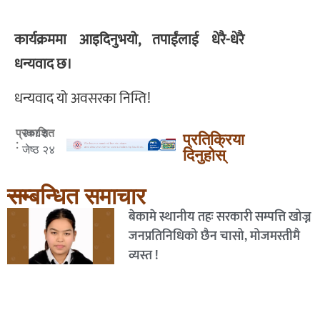
कार्यक्रममा आइदिनुभयो, तपाईंलाई धेरै-धेरै
धन्यवाद छ।
धन्यवाद यो अवसरका निम्ति!
२०८३
प्रकाशित
प्रतिक्रिया
:
जेष्ठ २४
दिनुहोस्
सम्बन्धित समाचार
बेकामे स्थानीय तहः सरकारी सम्पत्ति खोज्न
जनप्रतिनिधिको छैन चासो, मोजमस्तीमै
व्यस्त !