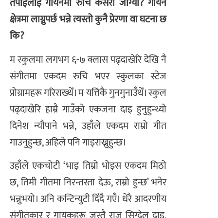
तपाईंलाई गायनमा रुचि कसरी जाग्यो? गायन
क्षेत्रमा लाग्नुपर्छ भन्ने त्यस्तो कुनै प्रेरणा वा घटना छ
कि?
म स्कुलमा लगभग ६-७ क्लास पढ्दाखेरि देखि नै
संगीतमा एकदम रुचि भएर स्कुलका स्टेज
प्रोग्रामहरू गरिराख्थेँ। म यत्तिकै गुनगुनाउँथेँ। स्कुल
पढ्दाखेरि हाम्रै गाउँको एकजना दाइ हुनुहुन्थ्यो
दिनेश न्यौपाने भन्ने, उहाँले एकदम राम्रो गीत
गाउनुहुन्छ, अहिले पनि गाइराख्नुहुन्छ।
उहाँले एकचोटी ‘भाइ तिम्रो भोइस एकदम मिठो
छ, तिमी गीतमा निरन्तरता देऊ, राम्रो हुन्छ’ भनेर
भन्नुभयो। अनि कन्टिन्युटी दिँदै गएँ। धेरै आदरणीय
संगीतकार र गायकहरू जस्तै राज सिग्देल दाइ,