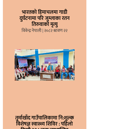
भारतको हिमाचलमा गाडी
दुर्घटनामा परि जुम्लाका रतन
तिरुवाको मृत्यु
विवेन्द्र नेपाली
२०८२ श्रावण २२
तुर्माखाँद गाउँपालिकामा नि:शुल्क
विशेषज्ञ स्वास्थ्य शिविर : पहिलो