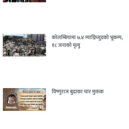
कोलम्बियामा ७.४ म्याग्निच्युडको भूकम्प,
१८ जनाको मृत्यु
विष्णुराज बुढाका चार मुक्तक