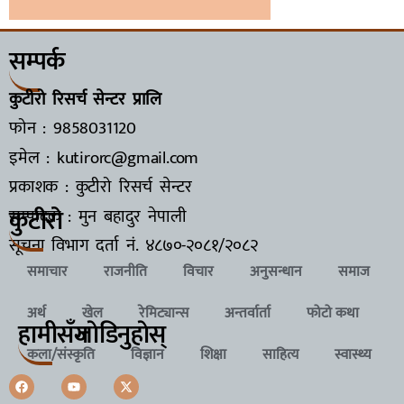
सम्पर्क
कुटीरो रिसर्च सेन्टर प्रालि
फोन : 9858031120
इमेल : kutirorc@gmail.com
प्रकाशक : कुटीरो रिसर्च सेन्टर
कुटीरो
सम्पादक : मुन बहादुर नेपाली
सूचना विभाग दर्ता नं.
४८७०-२०८१/२०८२
समाचार
राजनीति
विचार
अनुसन्धान
समाज
अर्थ
खेल
रेमिट्यान्स
अन्तर्वार्ता
फोटो कथा
हामीसँग
जाेडिनुहाेस्
कला/संस्कृति
विज्ञान
शिक्षा
साहित्य
स्वास्थ्य