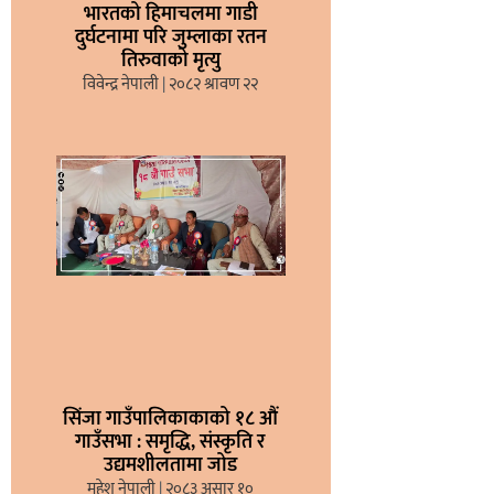
भारतको हिमाचलमा गाडी
दुर्घटनामा परि जुम्लाका रतन
तिरुवाको मृत्यु
विवेन्द्र नेपाली
२०८२ श्रावण २२
सिंजा गाउँपालिकाकाको १८ औं
गाउँसभा : समृद्धि, संस्कृति र
उद्यमशीलतामा जोड
महेश नेपाली
२०८३ असार १०