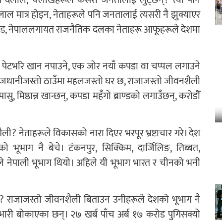
दलाल मात्र होइन, नेताहरूले पनि जनतालाई त्यसरी नै झुक्याएर
प्रचण्ड, नेपाललगायत राजनैतिक दलका नेताहरू आफूहरूले देशमा
ुका पेटभरि खान नपाउने, एक जोर नयाँ कपडा वा चप्पल लगाउने
ाजधानीजस्तो ठाउँमा महलजस्तो घर छ, राजाजस्तो जीवनशैली
ासु, मिष्ठान्न खान्छन्, कपडा महँगो ब्राण्डको लगाउँछन्, करोडौँ
? नेताहरूले विकासको नारा दिएर भरपूर भ्रष्टाचार गरे। देश
ूभाग नै बेचे। टंकनपुर, सिक्किम, दार्जिलिङ, तिब्बत,
िले नेपाली भूभाग थियो। अहिले यी भूभाग भारत र चीनको भनी
न् र? राजाजस्तो जीवनशैली बिताउन उनीहरूले देशको भूभाग नै
भारी बोकाएका छन्। २७ खर्ब पाँच अर्ब १७ करोड पुगिसक्यो