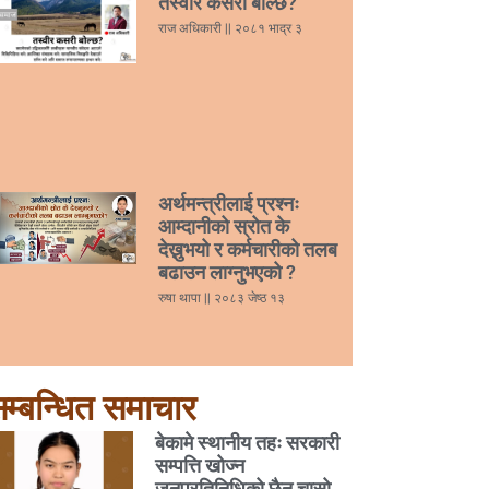
तस्वीर कसरी बोल्छ?
राज अधिकारी
२०८१ भाद्र ३
अर्थमन्त्रीलाई प्रश्नः
आम्दानीको स्रोत के
देख्नुभयो र कर्मचारीको तलब
बढाउन लाग्नुभएको ?
रुषा थापा
२०८३ जेष्ठ १३
म्बन्धित समाचार
बेकामे स्थानीय तहः सरकारी
सम्पत्ति खोज्न
जनप्रतिनिधिको छैन चासो,