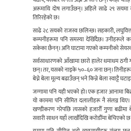
यद्यपि, यसबारे जनता अझै अन्जान छन्। कोही चाहि
अरूमाथि दोष लगाउँछन्। अहिले साढे २९ सयमा से
तिरिरहेको छ।
साढे २८ सयको राजस्व छलिन्छ। सहकारी, लघुवित्त,
कम्पनीहरूमा पनि समस्या देखिँदैछ। उनीहरूले 
सकेका छैनन्। अनि घाटामा गएको कम्पनीको सेयर
सर्वसाधारणको आँखामा छारो हालेर धमाधम ठगी गर्
छन्। तर, यसको नाइके ५०–६० जना छन्। तिनीहरूले
बेच्ने बेला मूल्य बढाउँछन् भने किन्ने बेला स्वाट्टै घटा
जग्गामा पनि यही भएको हो। एक हजार आनामा बिक्री 
यो काममा पनि सीमित दलालीहरू नै संलग्न थिए। 
खण्डीकरण गरेपछि त्यसको हजारौँ गुणा बढीमा ब
सवारी साधन यहाँ लाखौँदेखि करोडौँमा बेचिएको छ
यसमा पनि सीमित अटो व्यवसायीहरू संलग्न छन