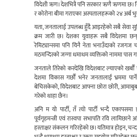
विदेशी ऋण। देशभित्रै पनि सरकार ऋणै ऋणमा छ। न
र कोरोना बीमा गराएका अस्पतालहरूको २४ अर्ब भुक
यता, जनतालाई उपलब्ध हुँदै आइरहेको सबै सेवा सु
क्रम जारी छ। देशका युवाहरू सबै विदेशमा 
रेमिट्यान्समा पनि यिनै नेता भनाउँदाको रजगज च
मठमन्दिरको जग्गा धमाधम व्यक्तिको नाममा पास ग
जनताले तिरेको करदेखि विदेशबाट ल्याएको खर्बौँ
देशमा विकास गर्छौँ भनेर जनतालाई भ्रममा पार्
बेचिसकेको, विदेशबाट आफ्ना छोरा छोरी, आमाबुबा
गरेको थाहा छैन।
अनि म यो पार्टी, तँ त्यो पार्टी भन्दै एकाप
पूर्वगृहमन्त्री एवं रास्वपा सभापति रवि लामिछान
हस्ताक्षर संकलन गरिरहेको छ। यतिमात्र होइन, चन