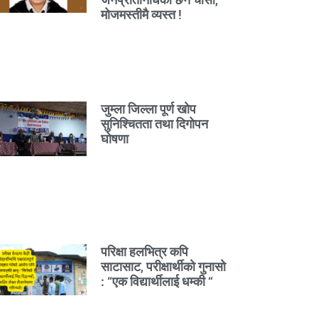
मोजमस्तीमै व्यस्त !
जुम्ला जिल्ला पूर्ण खोप
सुनिश्चितता तथा दिगोपन
घोषणा
परिक्षा हलभित्र कपि
साटासाट, परीक्षार्थीको गुनासो
: “एक विद्यार्थीलाई धम्की “