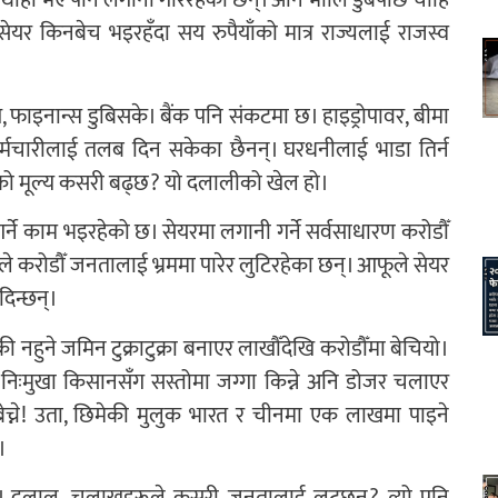
ँ थाहा भए पनि लगानी गरिरहेका छन्। अनि भोलि डुबेपछि चाहिँ
यर किनबेच भइरहँदा सय रुपैयाँको मात्र राज्यलाई राजस्व
 फाइनान्स डुबिसके। बैंक पनि संकटमा छ। हाइड्रोपावर, बीमा
कर्मचारीलाई तलब दिन सकेका छैनन्। घरधनीलाई भाडा तिर्न
को मूल्य कसरी बढ्छ? यो दलालीको खेल हो।
ने काम भइरहेको छ। सेयरमा लगानी गर्ने सर्वसाधारण करोडौँ
 करोडौँ जनतालाई भ्रममा पारेर लुटिरहेका छन्। आफूले सेयर
इदिन्छन्।
नहुने जमिन टुक्राटुक्रा बनाएर लाखौँदेखि करोडौँमा बेचियो।
निःमुखा किसानसँग सस्तोमा जग्गा किन्ने अनि डोजर चलाएर
ेच्ने! उता, छिमेकी मुलुक भारत र चीनमा एक लाखमा पाइने
।
्। दलाल, चलाखहरूले कसरी जनतालाई लुट्छन्? त्यो पनि