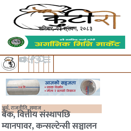
शनिबार, २३ श्रावण, २०८३
अर्थ
,
राजनीति
,
समाज
बैंक, वित्तीय संस्थापछि
म्यानपावर, कन्सल्टेन्सी सञ्चालन