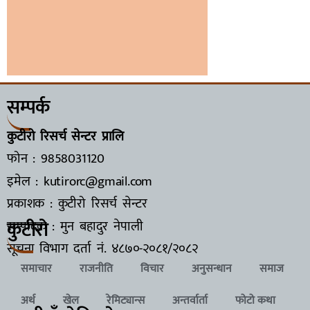
सम्पर्क
कुटीरो रिसर्च सेन्टर प्रालि
फोन : 9858031120
इमेल : kutirorc@gmail.com
प्रकाशक : कुटीरो रिसर्च सेन्टर
कुटीरो
सम्पादक : मुन बहादुर नेपाली
सूचना विभाग दर्ता नं.
४८७०-२०८१/२०८२
समाचार
राजनीति
विचार
अनुसन्धान
समाज
अर्थ
खेल
रेमिट्यान्स
अन्तर्वार्ता
फोटो कथा