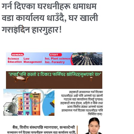
गर्न दिएका घरधनीहरू धमाधम
वडा कार्यालय धाउँदै, घर खाली
गराइदिन हारगुहार!
२०८२ जेष्ठ ८
रुषा थापा