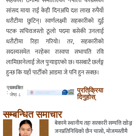
सहकारी ठगीमा समातिएकी नेपाली काँग्रेसकी
सांसद माया राई केही दिनअघि दश लाख रुपैयाँ
धरौटीमा छुटिन्। स्वर्णलक्ष्मी सहकारीको दुई
पटक सचिवजस्तो ठूलो पदमा बसेकी उनलाई
धरौटीमा रिहा गरियो। तर, सहकारीको
सदस्यसमेत नरहेका रास्वपा सभापति रवि
लामिछानेलाई जेल पुर्‍याइएको छ। यसबाटै छर्लङ्ग
हुन्छ कि यहाँ पार्टीको आडमा जे पनि हुन सक्छ।
२०८२
प्रकाशित
प्रतिक्रिया
:
जेष्ठ ८
दिनुहोस्
सम्बन्धित समाचार
बेकामे स्थानीय तहः सरकारी सम्पत्ति खोज्न
जनप्रतिनिधिको छैन चासो, मोजमस्तीमै