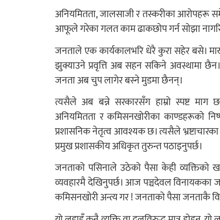
अनियमितता, जालसाजी र तस्करीका आरोपहरू समेत 
आफूले गरेका गलत काम ढाकछोप गर्न सोझा नागरिक
जनताले एक कार्यकालभरि धेरै कुरा सहेर बसे। माख
झुक्याउने प्रवृत्ति अब सहन सकिने अवस्थामा छ
जनता अब चुप लागेर बस्ने मुडमा छैनन्।
त्यसैले अब बन्ने सरकारसँग हाम्रो स्पष्ट माग
अनियमितता र कमिसनखोरीका काण्डहरूको निष्प
प्रशासनिक नेतृत्व आवश्यक छ। त्यसैले भ्रष्टाचार
प्रमुख प्रशासकीय अधिकृत तुरुन्त पठाइनुपर्छ।
जनताको पसिनाले उठेको पैसा केही व्यक्तिको 
व्यवहारमै देखिनुपर्छ। आज पञ्चदेवल विनायकका जनता
कमिसनखोरी अन्त्य गर ! जनताको पैसा जनताकै 
यो लडाइँ कुनै व्यक्ति वा दलविरुद्ध मात्र होइन, यो 