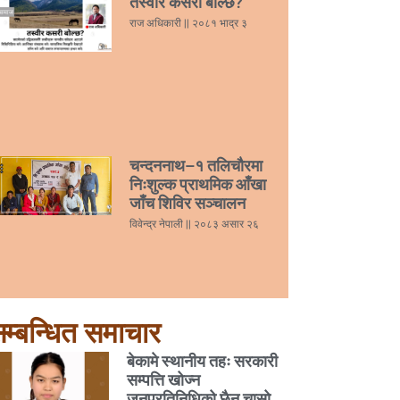
तस्वीर कसरी बोल्छ?
राज अधिकारी
२०८१ भाद्र ३
चन्दननाथ–१ तलिचौरमा
निःशुल्क प्राथमिक आँखा
जाँच शिविर सञ्चालन
विवेन्द्र नेपाली
२०८३ असार २६
म्बन्धित समाचार
बेकामे स्थानीय तहः सरकारी
सम्पत्ति खोज्न
जनप्रतिनिधिको छैन चासो,