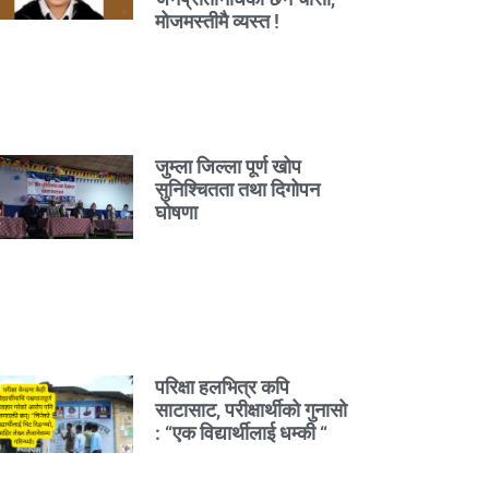
मोजमस्तीमै व्यस्त !
जुम्ला जिल्ला पूर्ण खोप
सुनिश्चितता तथा दिगोपन
घोषणा
परिक्षा हलभित्र कपि
साटासाट, परीक्षार्थीको गुनासो
: “एक विद्यार्थीलाई धम्की “