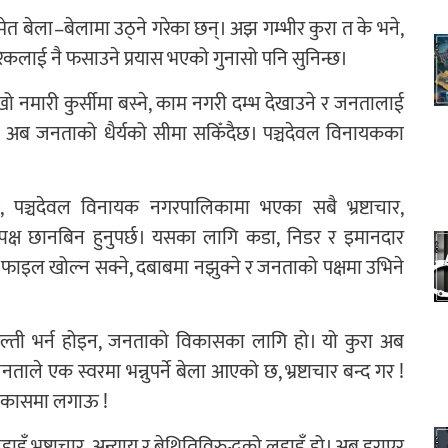
बेला–बेलामा उठ्ने गरेका छन्। अझ गम्भीर कुरा त के भने,
लाई नै फसाउने प्रयास भएको गुनासो पनि सुनिन्छ।
ो नमारी कुर्सीमा बस्ने, काम नगरी दम्भ देखाउने र जनतालाई
ैन। अब जनताको धैर्यको सीमा सकिँदैछ। पञ्चदेवल विनायकका
 छ, पञ्चदेवल विनायक नगरपालिकामा भएका सबै भ्रष्टाचार,
क्ष छानबिन हुनुपर्छ। यसका लागि कडा, निडर र इमानदार
का फाइल खोल्न सक्ने, दबाबमा नझुक्ने र जनताको पक्षमा उभिने
खल्ती भर्न होइन, जनताको विकासका लागि हो। यो कुरा अब
ले एक स्वरमा भन्नुपर्ने बेला आएको छ, भ्रष्टाचार बन्द गर !
विकासमा लगाऊ !
लडाइँ भ्रष्टाचार, अन्याय र बेथितिविरुद्धको लडाइँ हो। अब डराएर