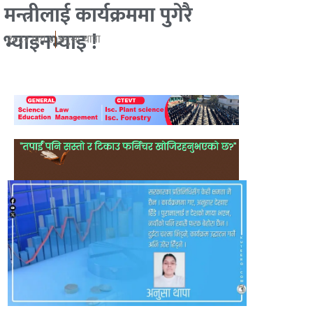
मन्त्रीलाई कार्यक्रममा पुगेरै
भ्याइनभ्याइ !
२०८२ माघ ४
अनुसा थापा