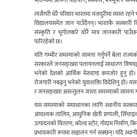
भविष्यमा आफ्नो पहिचान, संस्कार, भेषभूषा र परम्
त्यसैगरी धेरै परिवार भारतमा मजदुरीमा व्यस्त रह
विद्यालयसमेत जान पाउँदैनन्। भारतकै सरकारी व
संस्कृति र भूगोलबारे थोरै मात्र जानकारी पाउँछन्
पारिरहेको छ।
यति गम्भीर समस्याको सामना गर्नुपर्ने बेला राज्यक
सरकारले जनसङ्ख्या पलायनलाई साधारण विषयझैँ मा
भनेको देशको आर्थिक मेरुदण्ड कमजोर हुनु हो। कृ
रोजगारी नबढ्नु भनेको युवाशक्ति विदेशिनु हो। य
र जनसङ्ख्या असन्तुलन जस्ता समस्याको सामना गर्नुप
यस समस्याको समाधानका लागि स्थानीय सरकारहरू
आवश्यक तालिम, आधुनिक खेती प्रणाली, सिँचाइको
उत्पादनको वितरण, कोल्ड स्टोर, गोदाम निर्माण, 
प्रभावकारी रूपमा सञ्चालन गर्न सक्छन्। यदि स्थ