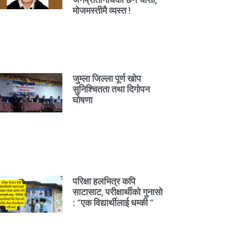
मोजमस्तीमै व्यस्त !
जुम्ला जिल्ला पूर्ण खोप
सुनिश्चितता तथा दिगोपन
घोषणा
परिक्षा हलभित्र कपि
साटासाट, परीक्षार्थीको गुनासो
: “एक विद्यार्थीलाई धम्की “