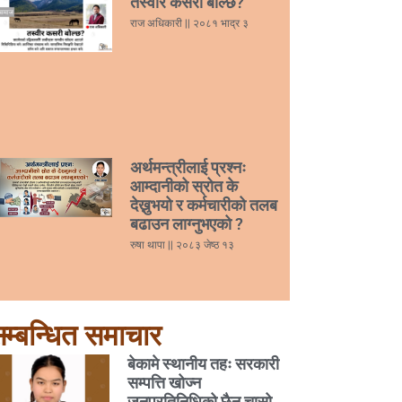
तस्वीर कसरी बोल्छ?
राज अधिकारी
२०८१ भाद्र ३
अर्थमन्त्रीलाई प्रश्नः
आम्दानीको स्रोत के
देख्नुभयो र कर्मचारीको तलब
बढाउन लाग्नुभएको ?
रुषा थापा
२०८३ जेष्ठ १३
म्बन्धित समाचार
बेकामे स्थानीय तहः सरकारी
सम्पत्ति खोज्न
जनप्रतिनिधिको छैन चासो,