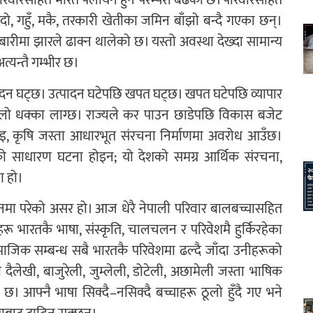
रिवारैसहित भारत पलायन हुने परम्परा बढेको छ। परिवारैसहित
दो, गहुँ, मकै, तरकारी खेतीका जमिन बाँझो बन्दै गएका छन्।
ारीमा झारले ढाक्न थालेको छ। यस्तो अवस्था देख्दा सामान्य
्यन्तै गम्भीर छ।
दन घट्छ। उत्पादन घटेपछि खपत घट्छ। खपत घटेपछि व्यापार
ूलो धक्का लाग्छ। राज्यले कर पाउन छाडेपछि विकास बजेट
ँचाइ, कृषि जस्ता आधारभूत संरचना निर्माणमा अवरोध आउँछ।
को साधारण घटना होइन; यो देशको समग्र आर्थिक संरचना,
ण हो।
चानमा परेको असर हो। आज धेरै नेपाली परिवार बालबच्चासहित
रू भारतकै भाषा, संस्कृति, चालचलन र परिवेशमै हुर्किरहेका
माजिक सम्बन्ध सबै भारतकै परिवेशमा ढल्दै जाँदा उनीहरूको
ैलेखी, बाजुरेली, जुम्लेली, डोटेली, अछामेली जस्ता भाषिक
 आफ्नै भाषा सिक्दै–नसिक्दै बच्चाहरू ठूलो हुँदै गए भने