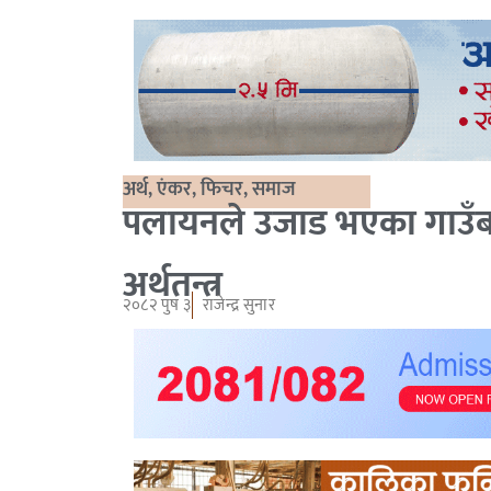
अर्थ
,
एंकर
,
फिचर
,
समाज
पलायनले उजाड भएका गाउँबस
अर्थतन्त्र
२०८२ पुष ३
राजेन्द्र सुनार