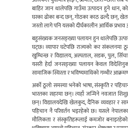
आजकल युवामात्र होइन, श्रीमती, छोरा–छोरी सबै प
बाहिर जान थालेपछि गाउँमा उत्पादन हुने धान, को
घरका ढोका बन्द छन्, गोठका काठ ढल्दै छन्, खेतब
जस्तो लागे पनि यसको दीर्घकालीन आर्थिक प्रभाव अत
बहुसंख्यक जनसङ्ख्या पलायन हुन थालेपछि उत्पा
घट्छ। व्यापार घटेपछि राज्यको कर संकलनमा ठ
खुम्चिन्छ र विद्यालय, अस्पताल, सडक, पुल, सि
यसरी हेर्दा जनसङ्ख्या पलायन केवल विदेशिनु
सामाजिक स्थिरता र भविष्यमाथिको गम्भीर आक्रम
अर्को ठूलो समस्या भनेको भाषा, संस्कृति र पहि
भारतका सहरमा छन्। त्यहाँ जन्मिने नवजात शिशुह
छन्। विद्यालयदेखि खेलकुद, दैनिक व्यवहार र सा
पहिचान नै परिवर्तन भइरहेको छ। यसले नेपालका द
मौलिकता र संस्कृतिहरूलाई कमजोर बनाइरहेको छ।