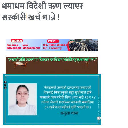
धमाधम विदेशी ऋण ल्याएर
सरकारी खर्च धान्ने !
२०८२ मंसिर १३
अनुसा थापा