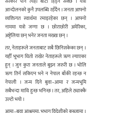
सरकार पनि त्यहीँ बाटो हिँड्न सक्छ । यत्रो
आन्दोलनको कुनै उपलब्धि रहँदैन । जनता आफ्नो
व्यक्तिगत स्वार्थमा रमाइरहेका छन् । आफ्नो
नाममा यत्रो जग्गा छ । छोराछोरी अमेरिका,
अष्ट्रेलिया छन् भनेर जनता मख्ख छन् ।
तर, नेताहरूले जनताबाट सबै छिनिसकेका छन् ।
यहीँ भूभाग धितो राखेर नेताहरूले ऋण ल्याएका
हुन् । जुन कुरा जनताले बुझ्न जरुरी छ । भोलि
ऋण तिर्न सकिएन भने न नेपाल बाँकी रहन्छ न
नेपाली । जन्म दिने बुवा–आमा र जन्मभूमि
सबैभन्दा माथि हुन्छ भनिन्छ । तर, अहिले ठ्याक्कै
उल्टो भयो ।
आमा–बुवा आश्रममा, भूभाग विदेशीको कब्जामा ।