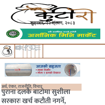
शुक्रबार, २२ श्रावण, २०८३
अर्थ
,
एंकर
,
राजनीति
,
विचार
पुराना दलकै बाटोमा सुशीला
सरकारः खर्च कटौती नगर्ने,