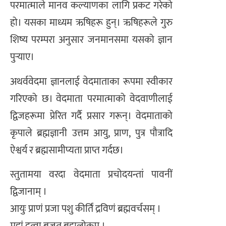
परमात्माले मानव कल्याणका लागि प्रकट गरेको
हो। यसका माध्यम ऋषिहरू हुन्। ऋषिहरूले गुरु
शिष्य परम्परा अनुसार जनमानसमा यसको ज्ञान
पुर्‍याए।
अथर्ववेदमा ज्ञानलाई वेदमाताका रूपमा स्वीकार
गरिएको छ। वेदमाता परमात्माको वेदवाणीलाई
द्विजहरूमा प्रेरित गर्दै प्रसार गरून्। वेदमाताको
कृपाले ब्रह्मज्ञानी उत्तम आयु, प्राण, पुत्र पौत्रादि
ऐश्वर्य र ब्रह्मसामीप्यता प्राप्त गर्दछ।
स्तुतामया वरदा वेदमाता प्रचोदयन्तां पावनीं
द्विजानाम् ।
आयुः प्राणं प्रजा पशु कीर्तिं द्रविणं ब्रह्मवर्चसम् ।