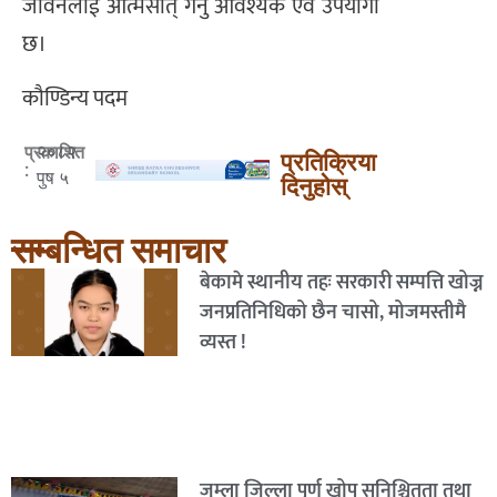
जीवनलाई आत्मसात् गर्नु आवश्यक एवं उपयोगी
छ।
कौण्डिन्य पदम
२०८२
प्रकाशित
प्रतिक्रिया
:
पुष ५
दिनुहोस्
सम्बन्धित समाचार
बेकामे स्थानीय तहः सरकारी सम्पत्ति खोज्न
जनप्रतिनिधिको छैन चासो, मोजमस्तीमै
व्यस्त !
जुम्ला जिल्ला पूर्ण खोप सुनिश्चितता तथा