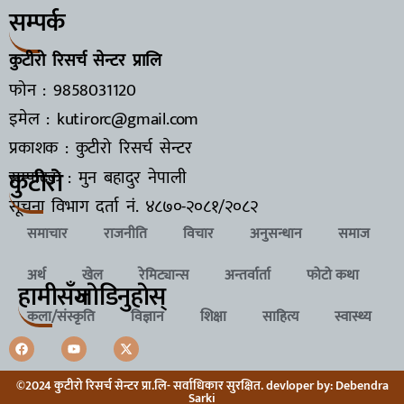
सम्पर्क
कुटीरो रिसर्च सेन्टर प्रालि
फोन : 9858031120
इमेल : kutirorc@gmail.com
प्रकाशक : कुटीरो रिसर्च सेन्टर
कुटीरो
सम्पादक : मुन बहादुर नेपाली
सूचना विभाग दर्ता नं.
४८७०-२०८१/२०८२
समाचार
राजनीति
विचार
अनुसन्धान
समाज
अर्थ
खेल
रेमिट्यान्स
अन्तर्वार्ता
फोटो कथा
हामीसँग
जाेडिनुहाेस्
कला/संस्कृति
विज्ञान
शिक्षा
साहित्य
स्वास्थ्य
©2024 कुटीरो रिसर्च सेन्टर प्रा.लि- सर्वाधिकार सुरक्षित. devloper by: Debendra
Sarki