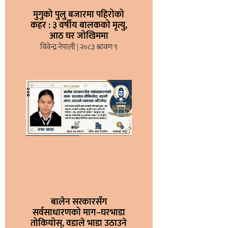
मुगुको पुलु बजारमा पहिरोको
कहर : ३ वर्षीय बालकको मृत्यु,
आठ घर जोखिममा
विवेन्द्र नेपाली
२०८३ श्रावण ९
बालेन सरकारसँग
सर्वसाधारणको माग–घरभाडा
तोकियोस्, वडाले भाडा उठाउने