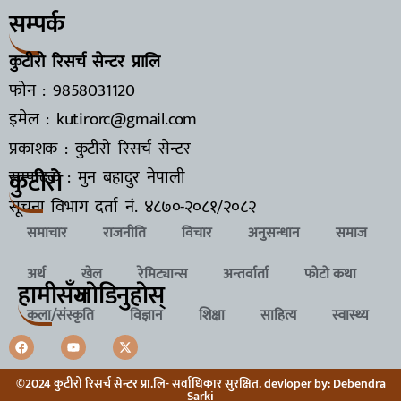
सम्पर्क
कुटीरो रिसर्च सेन्टर प्रालि
फोन : 9858031120
इमेल : kutirorc@gmail.com
प्रकाशक : कुटीरो रिसर्च सेन्टर
कुटीरो
सम्पादक : मुन बहादुर नेपाली
सूचना विभाग दर्ता नं.
४८७०-२०८१/२०८२
समाचार
राजनीति
विचार
अनुसन्धान
समाज
अर्थ
खेल
रेमिट्यान्स
अन्तर्वार्ता
फोटो कथा
हामीसँग
जाेडिनुहाेस्
कला/संस्कृति
विज्ञान
शिक्षा
साहित्य
स्वास्थ्य
©2024 कुटीरो रिसर्च सेन्टर प्रा.लि- सर्वाधिकार सुरक्षित. devloper by: Debendra
Sarki