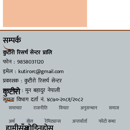
सम्पर्क
कुटीरो रिसर्च सेन्टर प्रालि
फोन : 9858031120
इमेल : kutirorc@gmail.com
प्रकाशक : कुटीरो रिसर्च सेन्टर
कुटीरो
सम्पादक : मुन बहादुर नेपाली
सूचना विभाग दर्ता नं.
४८७०-२०८१/२०८२
समाचार
राजनीति
विचार
अनुसन्धान
समाज
अर्थ
खेल
रेमिट्यान्स
अन्तर्वार्ता
फोटो कथा
हामीसँग
जाेडिनुहाेस्