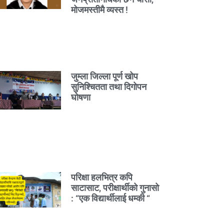
मोजमस्तीमै व्यस्त !
जुम्ला जिल्ला पूर्ण खोप
सुनिश्चितता तथा दिगोपन
घोषणा
परिक्षा हलभित्र कपि
साटासाट, परीक्षार्थीको गुनासो
: “एक विद्यार्थीलाई धम्की “