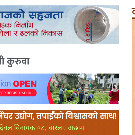
ट
ी कुरुवा