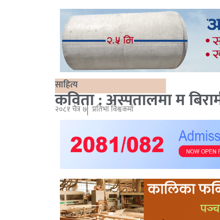
साहित्य
कविता : अस्पतालमा म बिराम
२०८१ चैत्र ७
प्रतिभा विश्वकर्मा