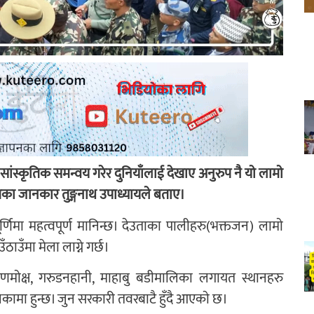
ंस्कृतिक समन्वय गरेर दुनियाँलाई देखाए अनुरुप नै याे लामाे
ृतिका जानकार तुङ्गनाथ उपाध्यायले बताए।
पूर्णिमा महत्वपूर्ण मानिन्छ। देउताका पालीहरु(भक्तजन) लामाे
ाउँमा मेला लाग्ने गर्छ।
, ऋणमाेक्ष, गरुडनहानी, माहाबु बडीमालिका लगायत स्थानहरु
ालिकामा हुन्छ। जुन सरकारी तवरबाटै हुँदै आएकाे छ।