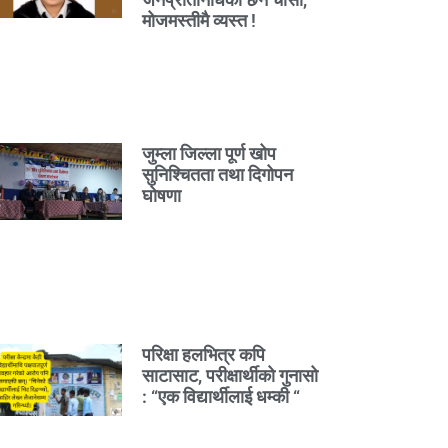
मोजमस्तीमै व्यस्त !
जुम्ला जिल्ला पूर्ण खोप
सुनिश्चितता तथा दिगोपन
घोषणा
परिक्षा हलभित्र कपि
साटासाट, परीक्षार्थीको गुनासो
: “एक विद्यार्थीलाई धम्की “