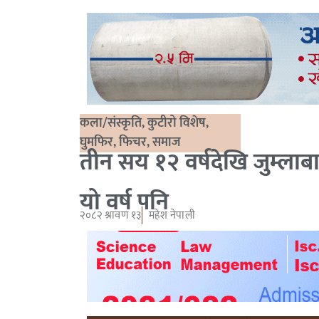
कला/संस्कृति
,
कुटीरो विशेष
,
घुमफिर
,
फिचर
,
समाज
तीन सय १२ वर्षदेखि जुम्लाबा
यो वर्ष पनि
२०८२ श्रावण १३
महेश नेपाली