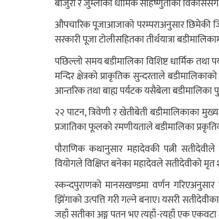
बाजुरा र जुम्लाको धार्मिक सहिष्णुताको विकाससँ
औपचारिक पूजाआजाको परम्पराअनुसार छिमेकी जि
सरकारी पूजा टोलीसहितका तीर्थयात्रा बडीमालिकाम
पछिल्लो समय बडीमालिका विशिष्ट धार्मिक तथा पर्य
मन्दिर क्षेत्रको प्राकृतिक सुन्दरताले बडीमालिकाक
आन्तरिक तथा बाह्य पर्यटक यसैबेला बडीमालिका पुग्न
२२ पाटन, त्रिवेणी र खेतीबेती बडीमालिकाका मुख्य
प्रजातिका फूलको रमणीयताले बडीमालिका प्रकृतिको
पौराणिक कथानुसार महादेवकी पत्नी सतीदेवीले पित
वियोगले विक्षिप्त बनेका महादेवले सतीदेवीको मृत श
स्कन्दपुराणको मानसखण्डमा वर्णन गरिएअनुसार
झिँगाको उत्पत्ति गरी गल्ने बनाए। यसरी सतीदेवीका ग
जहाँ सतीका अङ्ग पतन भए त्यहाँ-त्यहाँ एक एकवटा शक्