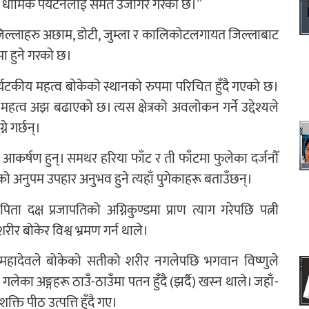
गै धार्मिक पर्यटनलाई समेत उजागर गरेको छ।”
ल्लाहरु अछाम, डोटी, जुम्ला र कालिकोटलगायत जिल्लाबाट
ा हुने गरकाे छ।
टकीय महत्व बाेकेकाे स्थानकाे रुपमा परिचित हुँदै गएकाे छ।
ो महत्व अझ बढाएको छ। त्यस क्षेत्रको अवलोकन गर्ने उद्देश्यले
े गर्छन्।
 आकर्षण हुन्। समथर हरिया फाँट र ती फाँटमा फुलेका दर्जनौँ
 अनुपम उपहार अनुभव हुने त्यहाँ पुगेकाहरू बताउँछन्।
ा दक्ष प्रजापतिको अग्निकुण्डमा प्राण त्याग गरेपछि पत्नी
रीर बोकेर विश्व भ्रमण गर्न थाले।
 महादेवले बोकेको सतीको शरीर नगलेपछि भगवान विष्णुले
लेका अङ्गहरू ठाउँ-ठाउँमा पतन हुँदै (झर्दै) खस्न थाले। जहाँ-
ति पीठ उत्पत्ति हुँदै गए।