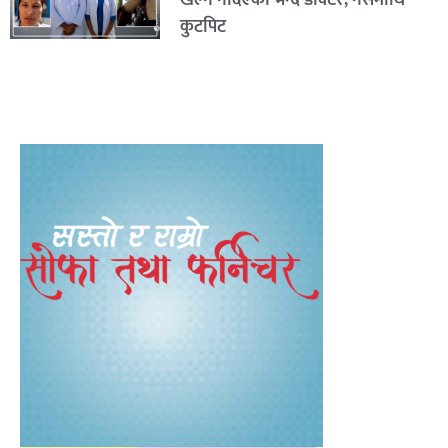
खेल्न नदिएको भन्दै डाक्टर, नर्समाथि
कुटपिट