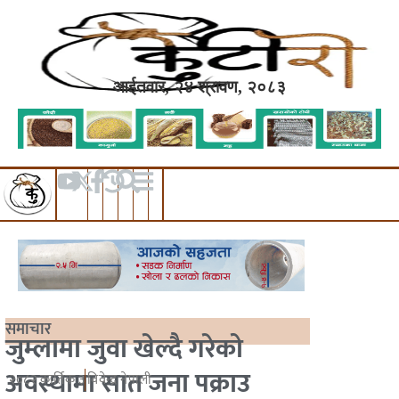
आईतवार, २४ श्रावण, २०८३
समाचार
जुम्लामा जुवा खेल्दै गरेको
अवस्थामा सात जना पक्राउ
२०८२ कार्तिक ३
विवेन्द्र नेपाली