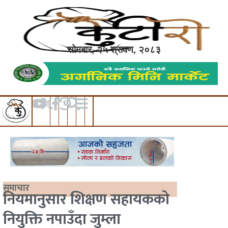
सोमबार, २५ श्रावण, २०८३
समाचार
नियमानुसार शिक्षण सहायकको
नियुक्ति नपाउँदा जुम्ला