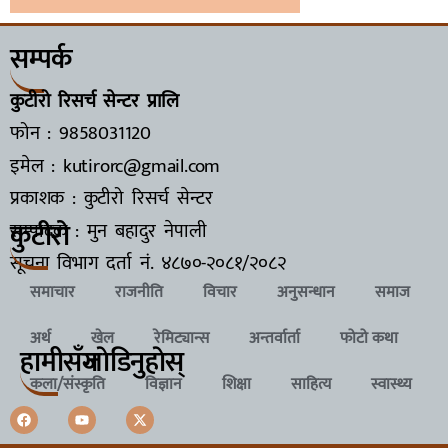
सम्पर्क
कुटीरो रिसर्च सेन्टर प्रालि
फोन : 9858031120
इमेल : kutirorc@gmail.com
प्रकाशक : कुटीरो रिसर्च सेन्टर
कुटीरो
सम्पादक : मुन बहादुर नेपाली
सूचना विभाग दर्ता नं.
४८७०-२०८१/२०८२
समाचार
राजनीति
विचार
अनुसन्धान
समाज
अर्थ
खेल
रेमिट्यान्स
अन्तर्वार्ता
फोटो कथा
हामीसँग
जाेडिनुहाेस्
कला/संस्कृति
विज्ञान
शिक्षा
साहित्य
स्वास्थ्य