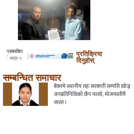
२०८२
प्रकाशित
प्रतिक्रिया
:
भाद्र ५
दिनुहोस्
सम्बन्धित समाचार
बेकामे स्थानीय तहः सरकारी सम्पत्ति खोज्न
जनप्रतिनिधिको छैन चासो, मोजमस्तीमै
व्यस्त !