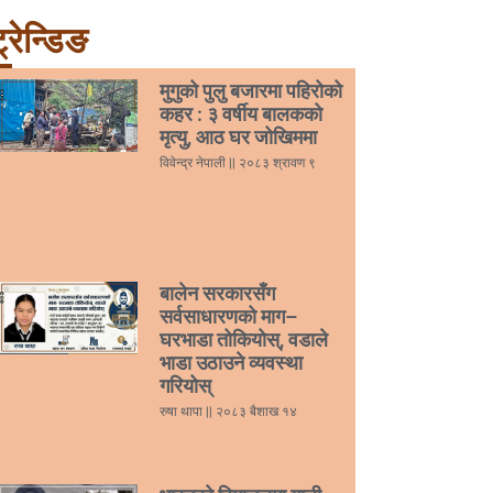
्रेन्डिङ
मुगुको पुलु बजारमा पहिरोको
कहर : ३ वर्षीय बालकको
मृत्यु, आठ घर जोखिममा
विवेन्द्र नेपाली
२०८३ श्रावण ९
बालेन सरकारसँग
सर्वसाधारणको माग–
घरभाडा तोकियोस्, वडाले
भाडा उठाउने व्यवस्था
गरियोस्
रुषा थापा
२०८३ बैशाख १४