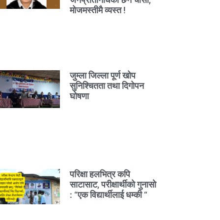
मोजमस्तीमै व्यस्त !
जुम्ला जिल्ला पूर्ण खोप
सुनिश्चितता तथा दिगोपन
घोषणा
परिक्षा हलभित्र कपि
साटासाट, परीक्षार्थीको गुनासो
: “एक विद्यार्थीलाई धम्की “